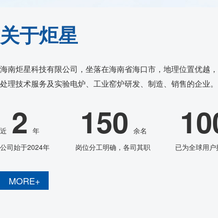
高温窑具
关于炬星
发热体/测温元件
耐火原料
海南炬星科技有限公司，坐落在海南省海口市，地理位置优越，
代工服务
处理技术服务及实验电炉、工业窑炉研发、制造、销售的企业。
2
150
10
近
年
余名
公司始于2024年
岗位分工明确，各司其职
已为全球用户
MORE+