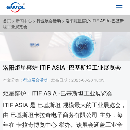
Toggl
navig
首页
> 新闻中心 >
行业展会活动
> 洛阳炬星窑炉-ITIF ASIA -巴基斯
坦工业展览会
洛阳炬星窑炉-ITIF ASIA -巴基斯坦工业展览会
本文分类：
行业展会活动
发布日期：2025-08-28 10:09
炬星窑炉 · ITIF ASIA -巴基斯坦工业展览会
ITIF ASI
A
是
巴基斯
坦
规模最大的工业展览会，
由
巴基斯坦卡拉奇电子商务有限公
司
主办，每
年在
卡拉奇博览中
心
举办。该展会涵盖工业全