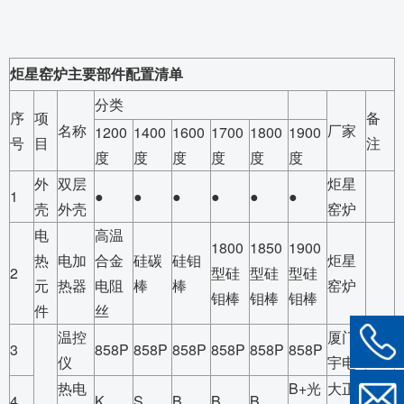
炬星窑炉主要部件配置清单
分类
序
项
备
名称
厂家
1200
1400
1600
1700
1800
1900
号
目
注
度
度
度
度
度
度
外
双层
炬星
1
●
●
●
●
●
●
壳
外壳
窑炉
电
高温
1800
1850
1900
热
电加
合金
硅碳
硅钼
炬星
2
型硅
型硅
型硅
元
热器
电阻
棒
棒
窑炉
钼棒
钼棒
钼棒
件
丝
温控
厦门
3
858P
858P
858P
858P
858P
858P
仪
宇电
热电
B+光
大正/
4
K
S
B
B
B