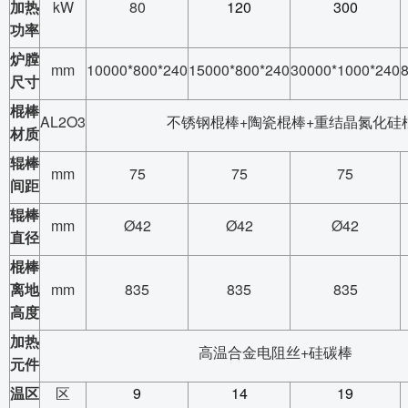
加热
kW
80
120
300
功率
炉膛
mm
10000*800*240
15000*800*240
30000*1000*240
尺寸
棍棒
AL2O3
不锈钢棍棒
+
陶瓷棍棒
+
重结晶氮化硅
材质
辊棒
mm
75
75
75
间距
辊棒
mm
Ø42
Ø42
Ø42
直径
棍棒
离地
mm
835
835
835
高度
加热
高温合金电阻丝
+
硅碳棒
元件
温区
区
9
14
19