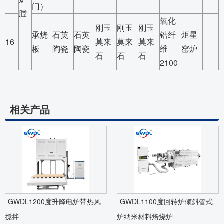
门）
膛
氧化
刚玉
刚玉
刚玉
承烧
石英
石英
锆纤
炬星
16
莫来
莫来
莫来
板
陶瓷
陶瓷
维
窑炉
石
石
石
2100
相关产品
GWDL1200度升降电炉带热风
GWDL1100度回转炉倾斜管式
搅拌
炉纳米材料焙烧炉