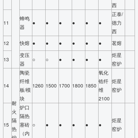
西
正泰/
蜂鸣
11
●
●
●
●
●
●
德力
器
西
12
快熔
●
●
●
●
●
●
茗熔
变压
炬星
13
○
○
●
●
●
●
器
窑炉
陶瓷
氧化
纤维
锆纤
炬星
14
1260
1500
1700
1800
1850
板/模
维
窑炉
块
2100
耐
炉口
火
隔热
隔
炬星
15
塞砖
○
●
●
●
●
●
热
窑炉
（内
炉