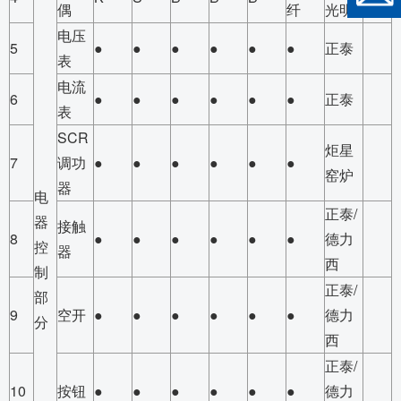
偶
纤
光明
电压
5
●
●
●
●
●
●
正泰
表
电流
6
●
●
●
●
●
●
正泰
表
SCR
炬星
7
调功
●
●
●
●
●
●
窑炉
器
电
正泰/
器
接触
8
●
●
●
●
●
●
德力
控
器
西
制
正泰/
部
9
空开
●
●
●
●
●
●
德力
分
西
正泰/
10
按钮
●
●
●
●
●
●
德力