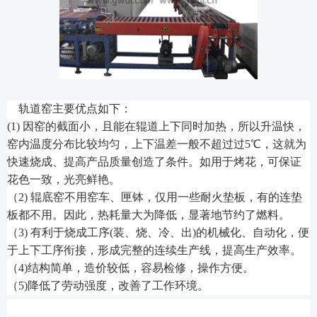
轨道窑主要优点如下：
(1)
因窑的截面小，且能在辊道上下同时加热，所以升温快，
窑内温度分布比较均匀，上下温差一般不超过过
5
℃
，这就为
快速烧成、提高产品质量创造了条件。如用于烤花，可保证
花色一致，光亮鲜艳。
（
2)
辊底窑不用窑车、匣钵，仅用一些耐火垫板，有的连垫
板都不用。因此，热耗量大为降低，显著地节约了燃料。
（
3)
有利于烧成工序
(
装、烧、冷、出
)
的机械化、自动化，便
于上下工序衔接，形成完整的连续生产线，提高生产效率。
（
4)
结构简单，造价较低，容易检修，操作方便。
（
5)
降低了劳动强度，改善了工作环境。