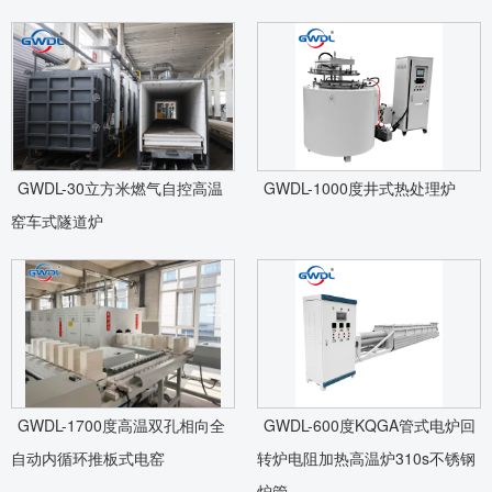
GWDL-30立方米燃气自控高温
GWDL-1000度井式热处理炉
窑车式隧道炉
GWDL-1700度高温双孔相向全
GWDL-600度KQGA管式电炉回
自动内循环推板式电窑
转炉电阻加热高温炉310s不锈钢
炉管