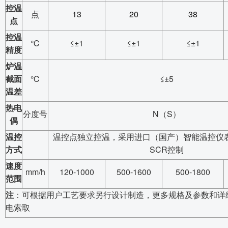
控温
点
13
20
38
点
控温
℃
≤±1
≤±1
≤±1
精度
炉温
截面
℃
≤±5
温差
热电
分度号
N
（
S
）
偶
温控
温控点独立控温，采用进口（国产）智能温控仪
方式
SCR
控制
速度
mm/h
120-1000
500-1600
500-1800
范围
注
：可根据用户工艺要求另行设计制造，更多规格及参数和详
电索取