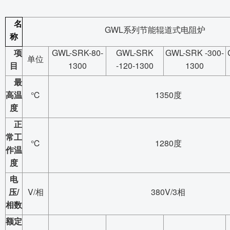
名
GWL
系列节能辊道式电阻炉
称
项
GWL-SRK-80-
GWL-SRK
GWL-SRK -300-
单位
目
1300
-120-1300
1300
最
高温
℃
1350
度
度
正
常工
℃
1280
度
作温
度
电
压
/
V/
相
380V/3
相
相数
额定