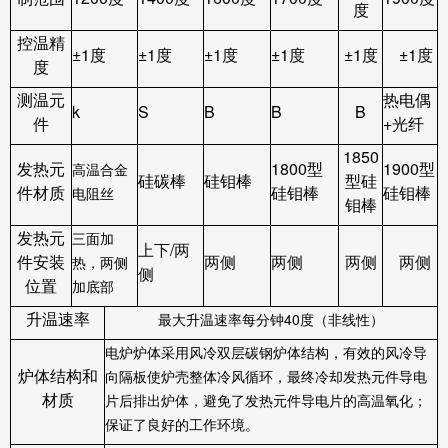
度
控温精
±
1
度
±
1
度
±
1
度
±
1
度
±
1
度
±
1
度
度
测温元
热电偶
k
S
B
B
B
件
+
光纤
1850
发热元
1800
型
1900
型
高温合金
硅碳棒
硅钼棒
型硅
件材质
硅钼棒
硅钼棒
电阻丝
钼棒
发热元
三面加
上下
/
两
件安装
两侧
两侧
两侧
两侧
热，两侧
侧
位置
加底部
升温速率
最大升温速率每分钟
40
度（非线性）
电炉炉体采用风冷双层碳钢炉体结构，有效的风冷导
炉体结构和
向隔板使炉壳整体冷风循环，最终冷却发热元件导电
材质
片后排出炉体，避免了发热元件导电片的高温氧化；
保证了良好的工作环境。