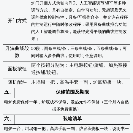
炉门开启方式为轴向
PID
、人工智能调节
MPT
等多种
调节方式，具有自整定、自学习功能，无超调及无欠
调的优良控制特性，具备
/
可操作命令，并允许在程序
开门方式
的控制运行中随时修改程序；采用具备曲线拟合功能
的人工智能调节算法，能获得光滑平顺的曲线控制效
果；
升温曲线段
50
段，两条曲线
/
条，三条曲线
/
条，五条曲线
/
条；可
数
同时输入多条曲线，使用时可任意调用。
两个按钮分别为：主电源按钮/旋钮、加热室接
面板按钮
通按钮/旋钮。
随机配件
坩埚钳一把，高温手套一副，炉底垫板一块。
五、
保修范围及期限
电炉免费保修一年，炉底板不保修、发热元件不保修（三个月内自然
损坏免费更换）
六、
装箱清单
电炉一台，坩埚钳一把，高温手套一副，炉底承烧板一块，说明书一