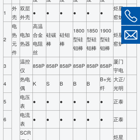
外
双层
炬星
1
●
●
●
●
●
●
壳
外壳
窑炉
电
高温
1800
1850
1900
热
电加
合金
硅碳
硅钼
炬星
2
型硅
型硅
型硅
元
热器
电阻
棒
棒
窑炉
钼棒
钼棒
钼棒
件
丝
温控
厦门
3
858P
858P
858P
858P
858P
858P
仪
宇电
热电
B+光
大正/
4
K
S
B
B
B
偶
纤
光明
电压
5
●
●
●
●
●
●
正泰
表
电流
6
●
●
●
●
●
●
正泰
表
SCR
炬星