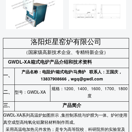
洛阳炬星窑炉有限公司
（国家级高新技术企业、专精特新企业）
GWDL-XA
箱式电炉产品介绍和技术资料
产品名称：电阻炉
/
箱式电炉
/
马弗炉 联系人：王国庆，
一、
13837908666，wgq@gwdl.com
规格：
1200
、
1400
、
1600
、
1700
、
1800
二、
型号：
GWDL-XA
度
三、
产品简介
GWDL-XA
系列高温炉如图所示
,
集控制系统与炉膛为一体。炉衬使用
真空成型高纯氧化铝聚轻材料制作而成。
采用高温电加热元件发热；是专为高等院校﹑科研院所的实验室及