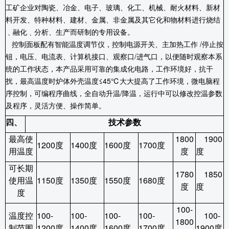
工矿企业对陶瓷、冶金、电子、玻璃、化工、机械、耐火材料、新材
料开发、特种材料、建材、金属、非金属及其它化和物材料进行烧结
﹑融化﹑分析、生产而研制的专用设备。
控制面板配有智能温度调节仪，控制电源开关、主加热工作
/
停止按
钮，电压、电流表、计算机接口、观察口
/
进气口，以便随时观察本系
统的工作状态，本产品采用可靠的集成化电路，工作环境好，抗干
扰，最高温度时炉体外壳温度≤
45
℃大大提高了工作环境，微电脑程
序控制，可编程序曲线，全自动升温
/
降温，运行中可以修改控温参数
及程序，灵活方便、操作简单。
四、
技术参数
最高使
1800
1900
1200
度
1400
度
1600
度
1700
度
用温度
度
度
可长期
1780
1850
使用温
1150
度
1350
度
1550
度
1680
度
度
度
度
100-
温度控
100-
100-
100-
100-
100-
1800
制范围
1200
度
1400
度
1600
度
1700
度
1900
度