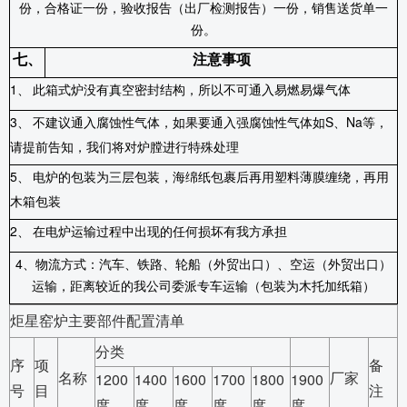
份，合格证一份，验收报告（出厂检测报告）一份，销售送货单一
份。
七、
注意事项
1
、
此箱式炉没有真空密封结构，所以不可通入易燃易爆气体
3
、
不建议通入腐蚀性气体，如果要通入强腐蚀性气体如
S
、
Na
等，
请提前告知，我们将对炉膛进行特殊处理
5
、
电炉的包装为三层包装，海绵纸包裹后再用塑料薄膜缠绕，再用
木箱包装
2
、
在电炉运输过程中出现的任何损坏有我方承担
4
、物流方式：汽车、铁路、轮船（外贸出口）、空运（外贸出口）
运输，距离较近的我公司委派专车运输（包装为木托加纸箱）
炬星窑炉主要部件配置清单
分类
序
项
备
名称
厂家
1200
1400
1600
1700
1800
1900
号
目
注
度
度
度
度
度
度