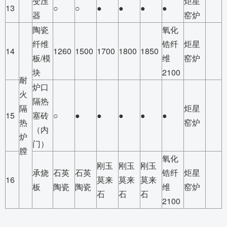
变压
炬星
13
○
○
●
●
●
●
器
窑炉
陶瓷
氧化
纤维
锆纤
炬星
14
1260
1500
1700
1800
1850
板/模
维
窑炉
块
2100
耐
炉口
火
隔热
隔
炬星
15
塞砖
○
●
●
●
●
●
热
窑炉
（内
炉
门）
膛
氧化
刚玉
刚玉
刚玉
承烧
石英
石英
锆纤
炬星
16
莫来
莫来
莫来
板
陶瓷
陶瓷
维
窑炉
石
石
石
2100