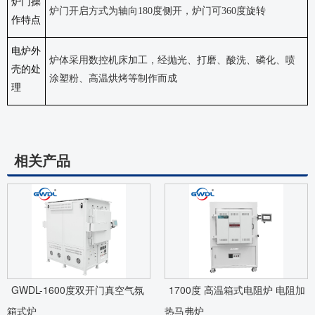
炉门操
炉门开启方式为轴向
180度侧开，炉门可360度旋转
作特点
电炉外
炉体采用数控机床加工，经抛光、打磨、酸洗、磷化、喷
壳的处
涂塑粉、高温烘烤等制作而成
理
相关产品
GWDL-1600度双开门真空气氛
1700度 高温箱式电阻炉 电阻加
箱式炉
热马弗炉