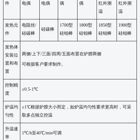
件
电偶
电偶
偶
偶
红外测
红外测
温
温
发热元
电阻丝
/
1700型
1800型
1850型
1900型
硅碳棒
件
硅碳棒
硅钼棒
硅钼棒
硅钼棒
硅钼棒
发热体
两侧
/上下/三面/四周/五面布置在炉膛两侧
安装位
置和布
可根据客户要求制作。
置
控制精
±0.5-1℃
度
炉温均
±1℃根据炉膛大小而定，如炉温均匀性要求更高时，可采
匀性
取多点独立控温
升温速
1℃/h至40℃/min可调
率