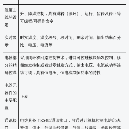
温度曲
升、降温控制，具有跳转（循环）、运行、暂停及停止等
线的设
可编程
/可操作命令
定
实时显
时实温度、温度段号、段时间、剩余时间、输出功率百分
示
比、电压、电流等
电器部
采用闭环双回路控制技术，进口可控硅模块触发控制，移
分的精
相触发控制或者过零触发方式，输出电压、电流或功率连
确控温
续可调，具有恒电压、恒电流或恒功率的特性
电器元
器件的
正泰
主要配
置
通讯接
电炉具备了
RS485通讯接口，可通过计算机控制电炉启动、
口
暂停、停止、升温曲线设定、升温曲线读取、参数设定等