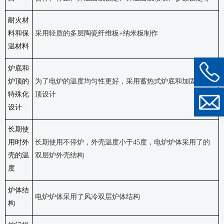
耐火材
料和保
采用轻质的多层陶瓷纤维板
+纳米板制作
温材料
炉底和
炉顶的
为了电炉的温度均匀性更好，采用蓄热式炉底和加固型炉
特殊化
顶设计
设计
长期使
用时外
长期使用不停炉，外壳温度小于
45度，电炉炉体采用了的
壳的温
双层炉外壳结构
度
炉体结
电炉炉体采用了风冷双层炉体结构
构