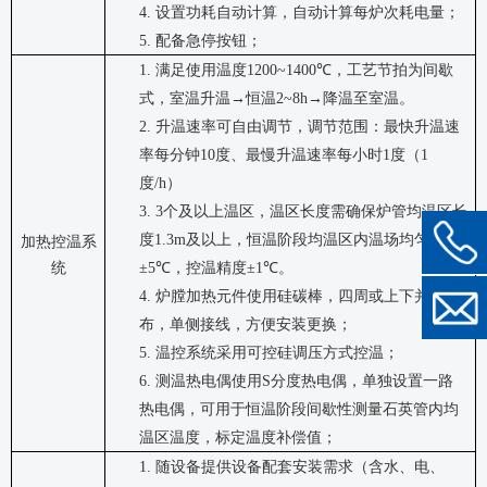
4.
设置功耗自动计算，自动计算每炉次耗电量；
5.
配备急停按钮；
1.
满足使用温度
1200~1400℃
，工艺节拍为间歇
式，室温升温
→
恒温
2~8h→
降温至室温。
2.
升温速率可自由调节，调节范围：最快升温速
率每分钟
10
度、最慢升温速率每小时
1
度（
1
度
/h
）
3.
3
个及以上温区，温区长度需确保炉管均温区长
度
1.3m
及以上，恒温阶段均温区内温场均匀性
加热控温系
统
±5℃
，控温精度
±1℃
。
4.
炉膛加热元件使用硅碳棒，四周或上下并联排
布，单侧接线，方便安装更换；
5.
温控系统采用可控硅调压方式控温；
6.
测温热电偶使用
S
分度热电偶，单独设置一路
热电偶，可用于恒温阶段间歇性测量石英管内均
温区温度，标定温度补偿值；
1.
随设备提供设备配套安装需求（含水、电、