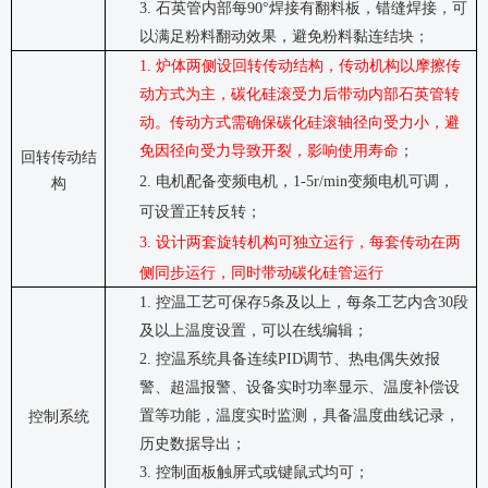
3.
石英管内部每
90°
焊接有翻料板，错缝焊接，可
以满足粉料翻动效果，避免粉料黏连结块；
1.
炉体两侧设回转传动结构，传动机构以摩擦传
动方式为主，碳化硅滚受力后带动
内部
石英管转
动。传动方式需确保碳化硅
滚轴
径向受力小，避
免因径向受力导致开裂，影响使用寿命
；
回转传动结
2.
电机配备变频电机，
1-5r/min
变频电机可调，
构
可设置正转反转；
3.
设计两套旋转机构可独立运行，每套传动在两
侧同步运行，同时带动碳化硅管运行
1.
控温工艺可保存
5
条及以上，每条工艺内含
30
段
及以上温度设置，可以在线编辑；
2.
控温系统具备连续
PID
调节、热电偶失效报
警、超温报警、设备实时功率显示、温度补偿设
置等功能，温度实时监测，具备温度曲线记录，
控制系统
历史数据导出；
3.
控制面板触屏式或键鼠式均可；