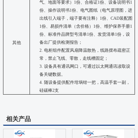
气、地面等要求）
1
份、合格证
1
份、设备说明书
1
份、操作说明书
1
份、电气图纸（电气原理图，进
出线引入端子，端子要有注释）
1
份、
CAD
装配图
1
份、易损件清单（含价格）
1
份、维护保养手册
1
份、标准件品牌型号清单
1
份、发货清单
1
份，设
备出厂提供检测报告；
其他
2.
电柜组件配置风扇降温散热，线路摆布疏密正
常，禁止飞线、零散，走线槽固定；
3.
设备具有通讯网口，可通过以太网通讯读取设
备关键数据。
4.
随设备提供配件
坩埚钳一把，高温手套一副，
硅碳棒
2
支
相关产品