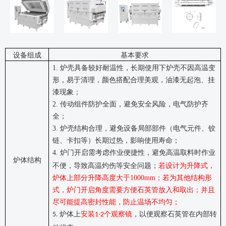
设备组成
基本要求
1.
炉壳具备较好耐温性，长期使用下炉壳不因高温变
形，易于清理，颜色搭配合理美观，油漆无起泡、挂
漆现象；
2.
传动组件防护全面，避免安全风险，电气防护齐
全；
3.
炉壳结构合理，避免设备局部部件（电气元件、铰
链、卡扣等）长期过热，影响使用寿命；
4.
炉门开启需考虑作业便捷性，避免高温取料时作业
炉体结构
不便，导致高温灼伤等安全问题；
若设计为升降式，
炉体上部分升降高度大于
1000mm
；
若为其他结构形
式，炉门开启角度需要方便石英管放入和取出；并且
尽可能提高密封性能，防止温场不均匀；
炉体上
安装
个观察镜
，以便观察石英管在内部转
5.
1-2