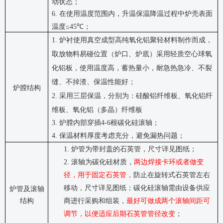
动状态；
6.
在使用温度范围内，升温保温降温过程中炉壳表面
温度
≤45℃
；
1.
炉衬使用真空成型高纯氧化铝聚轻材料制作而成，
取放物料易碰位置（炉口、炉底）采用轻质空心球氧
化铝板，使用温度高，蓄热量小，耐急热急冷、不裂
缝、不掉渣、保温性能好
；
炉膛结构
2.
采用三层保温，分别为：硅酸铝纤维板、氧化铝纤
维板、氧化铝（多晶）纤维板
3.
炉膛内部穿插
4-6
根碳化硅滚轴；
4.
保温材料厚度考虑充分，避免漏热问题；
1.
炉管为带封盖的石英管，尺寸详见图纸；
2.
滚轴为碳化硅材质，
两边焊接卡环
或者做变
径
，用于固定石英管，
防止在旋转式石英管左右
移动，尺寸详见图纸；碳化硅滚轴需由设备供应
炉管及滚轴
结构
商进行
采购和
组装
，
最好可做成两个滚轴间距可
调节，以便适应后期石英管管径改变
；