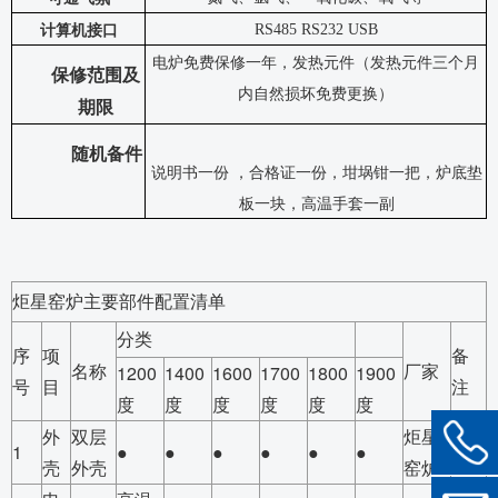
RS485 RS232 USB
计算机接口
电炉免费保修一年，发热元件（发热元件三个月
保修范围及
内自然损坏免费更换）
期限
随机备件
说明书一份
，合格证一份，坩埚钳一把，
炉底垫
板一块，
高温手套一副
炬星窑炉主要部件配置清单
分类
序
项
备
名称
厂家
1200
1400
1600
1700
1800
1900
号
目
注
度
度
度
度
度
度
外
双层
炬星
1
●
●
●
●
●
●
壳
外壳
窑炉