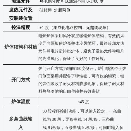
测温元件
热电偶分度号
B,测温范围 0-1780 度
发热元件
及
硅钼棒
炉膛
两侧
安装
装位置
控温精度
±1 度（集成化电路控制，无超调现象）
电炉炉体采用风冷双层碳钢炉体结构，有效的风
冷导向隔板使炉壳整体冷风循环，最终冷却发热
炉体结构和材质
元件导电片后排出炉体，避免了发热元件导电片
的高温氧化；保证了良好的工作环境。
炉门开启方式为轴向
180
度侧开，炉门锁紧位于炉
门侧面采用并配备了弹性锁，可有效的锁紧，锁
开门方式
的弹性吸收了耐火材料膨胀现象，保证了耐火材
料热胀冷缩的自由伸缩并有效密封
炉体温度
≤
45
度
30
段程序控制功能，可以输入设定：一条曲
多条曲线输
线为
30 段，两条曲线 14 段/条，三条曲
入
线 9 段/条，五条曲线 5 段/条；可同时输入多