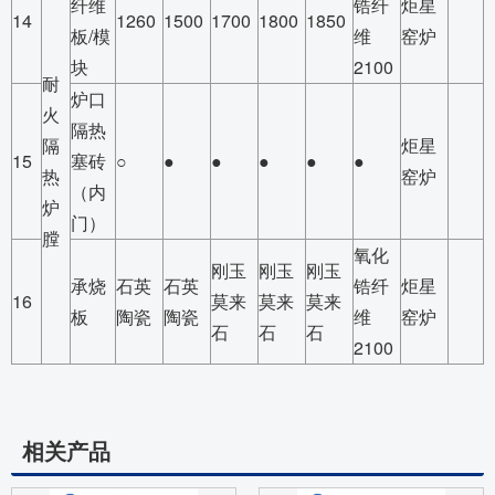
纤维
锆纤
炬星
14
1260
1500
1700
1800
1850
板/模
维
窑炉
块
2100
耐
炉口
火
隔热
隔
炬星
15
塞砖
○
●
●
●
●
●
热
窑炉
（内
炉
门）
膛
氧化
刚玉
刚玉
刚玉
承烧
石英
石英
锆纤
炬星
16
莫来
莫来
莫来
板
陶瓷
陶瓷
维
窑炉
石
石
石
2100
相关产品