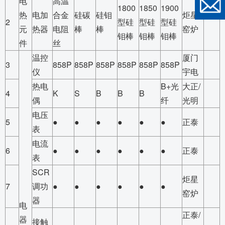
电
高温
1800
1850
1900
热
电加
合金
硅碳
硅钼
炬星
2
型硅
型硅
型硅
元
热器
电阻
棒
棒
窑炉
钼棒
钼棒
钼棒
件
丝
温控
厦门
3
858P
858P
858P
858P
858P
858P
仪
宇电
热电
B+光
大正/
4
K
S
B
B
B
偶
纤
光明
电压
5
●
●
●
●
●
●
正泰
表
电流
6
●
●
●
●
●
●
正泰
表
SCR
炬星
7
调功
●
●
●
●
●
●
窑炉
器
电
正泰/
器
接触