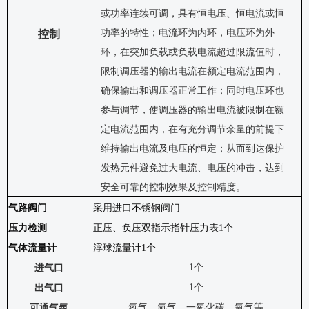
或功率连续可调，具有恒电压、恒电流或恒
功率的特性；电流环为内环，电压环为外
控制
环，在突加负载或负载电流超过限流值时，
限制调压器的输出电流在额定电流范围内，
确保输出和调压器正常工作；同时电压环也
参与调节，使调压器的输出电流被限制在额
定电流范围内，在有充分调节余量的前提下
维持输出电流及电压的恒定；从而到达保护
发热元件避免过大电流、电压的冲击，达到
安全可靠的控制效果及控制精度。
气路阀门
采用进口不锈钢阀门
压力检测
正压、负压双指示指针压力表
1
个
气体流量计
浮球流量计
1
个
1个
进气口
1个
出气
口
氮气、氩气、一氧化碳、氧气等
可通气氛