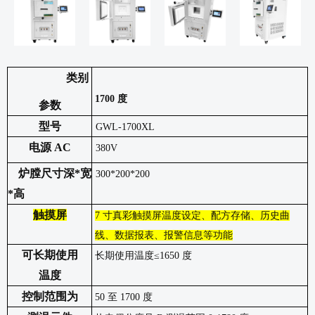
类别
1
7
00 度
参数
型号
GWL-1
7
00
XL
电源
AC
380V
炉膛尺寸
深
*宽
300*200*200
*
高
触摸屏
7 寸真彩触摸屏温度设定、配方存储、历史曲
线、数据报表、报警信息等功能
可长期使用
长期使用温度
≤16
5
0 度
温度
控制范围为
50 至 1
7
00 度