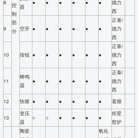
8
●
●
●
●
●
●
德力
控
器
西
制
正泰/
部
9
空开
●
●
●
●
●
●
德力
分
西
正泰/
10
按钮
●
●
●
●
●
●
德力
西
正泰/
蜂鸣
11
●
●
●
●
●
●
德力
器
西
12
快熔
●
●
●
●
●
●
茗熔
变压
炬星
13
○
○
●
●
●
●
器
窑炉
陶瓷
氧化