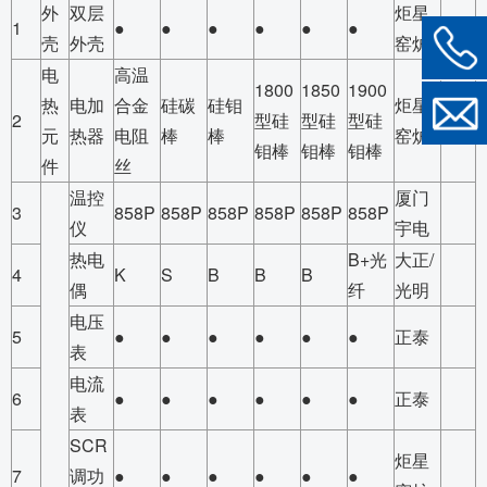
外
双层
炬星
1
●
●
●
●
●
●
壳
外壳
窑炉
电
高温
1800
1850
1900
热
电加
合金
硅碳
硅钼
炬星
2
型硅
型硅
型硅
元
热器
电阻
棒
棒
窑炉
钼棒
钼棒
钼棒
件
丝
温控
厦门
3
858P
858P
858P
858P
858P
858P
仪
宇电
热电
B+光
大正/
4
K
S
B
B
B
偶
纤
光明
电压
5
●
●
●
●
●
●
正泰
表
电流
6
●
●
●
●
●
●
正泰
表
SCR
炬星
7
调功
●
●
●
●
●
●