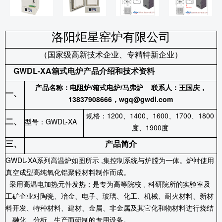
洛阳炬星窑炉有限公司
（国家级高新技术企业、专精特新企业）
GWDL-XA
箱式电炉产品介绍和技术资料
产品名称：电阻炉
/
箱式电炉
/
马弗炉 联系人：王国庆，
一、
13837908666，wgq@gwdl.com
规格：
1200
、
1400
、
1600
、
1700
、
1800
二、
型号：
GWDL-XA
度、1900度
三、
产品简介
GWDL-XA
系列高温炉如图所示
,
集控制系统与炉膛为一体。炉衬使用
真空成型高纯氧化铝聚轻材料制作而成。
采用高温电加热元件发热；是专为高等院校﹑科研院所的实验室及
工矿企业对陶瓷、冶金、电子、玻璃、化工、机械、耐火材料、新材
料开发、特种材料、建材、金属、非金属及其它化和物材料进行烧结
﹑融化﹑分析、生产而研制的专用设备。