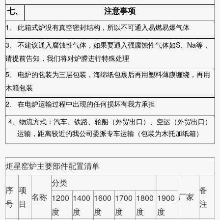
七、
注意事项
1
、
此箱式炉没有真空密封结构，所以不可通入易燃易爆气体
3
、
不建议通入腐蚀性气体，如果要通入强腐蚀性气体如
S
、
Na
等，
请提前告知，我们将对炉膛进行特殊处理
5
、
电炉的包装为三层包装，海绵纸包裹后再用塑料薄膜缠绕，再用
木箱包装
2
、
在电炉运输过程中出现的任何损坏有我方承担
4
、物流方式：汽车、铁路、轮船（外贸出口）、空运（外贸出口）
运输，距离较近的我公司委派专车运输（包装为木托加纸箱）
炬星窑炉主要部件配置清单
分类
序
项
备
名称
厂家
1200
1400
1600
1700
1800
1900
号
目
注
度
度
度
度
度
度