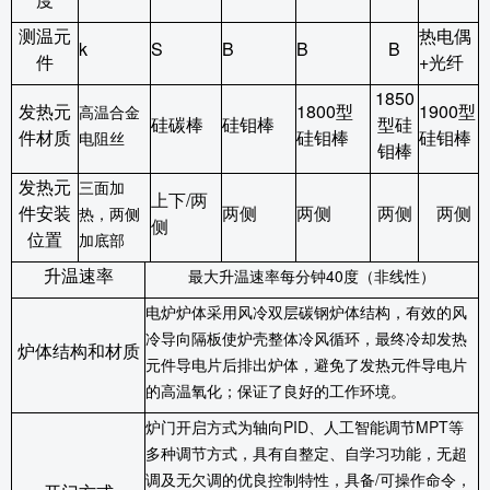
测温元
热电偶
k
S
B
B
B
件
+
光纤
1850
发热元
1800
型
1900
型
高温合金
硅碳棒
硅钼棒
型硅
件材质
硅钼棒
硅钼棒
电阻丝
钼棒
发热元
三面加
上下
/
两
件安装
两侧
两侧
两侧
两侧
热，两侧
侧
位置
加底部
升温速率
最大升温速率每分钟
40
度（非线性）
电炉炉体采用风冷双层碳钢炉体结构，有效的风
冷导向隔板使炉壳整体冷风循环，最终冷却发热
炉体结构和材质
元件导电片后排出炉体，避免了发热元件导电片
的高温氧化；保证了良好的工作环境。
炉门开启方式为轴向
PID
、人工智能调节
MPT
等
多种调节方式，具有自整定、自学习功能，无超
调及无欠调的优良控制特性，具备
/
可操作命令，