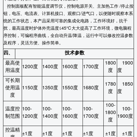
控制面板配有智能温度调节仪，控制电源开关、主加热工作
/
停止按
钮，电压、电流表、计算机接口、观察口
/
进气口，以便随时观察本系
统的工作状态，本产品采用可靠的集成化电路，工作环境好，抗干
扰，最高温度时炉体外壳温度≤
45
℃大大提高了工作环境，微电脑程
序控制，可编程序曲线，全自动升温
/
降温，运行中可以修改控温参数
及程序，灵活方便、操作简单。
四、
技术参数
最高使
1800
1900
1200
度
1400
度
1600
度
1700
度
用温度
度
度
可长期
1780
1850
使用温
1150
度
1350
度
1550
度
1680
度
度
度
度
100-
温度控
100-
100-
100-
100-
100-
1800
制范围
1200
度
1400
度
1600
度
1700
度
1900
度
度
控温精
±
1
度
±
1
度
±
1
度
±
1
度
±
1
度
±
1
度
度