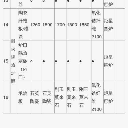
13
○
○
●
●
●
●
器
窑炉
陶瓷
氧化
纤维
锆纤
炬星
14
1260
1500
1700
1800
1850
板/模
维
窑炉
块
2100
耐
炉口
火
隔热
隔
炬星
15
塞砖
○
●
●
●
●
●
热
窑炉
（内
炉
门）
膛
氧化
刚玉
刚玉
刚玉
承烧
石英
石英
锆纤
炬星
16
莫来
莫来
莫来
板
陶瓷
陶瓷
维
窑炉
石
石
石
2100