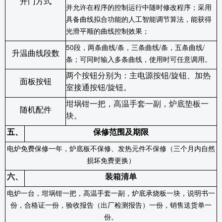
开门方式
并允许在程序的控制运行中随时修改程序；采用
具备曲线拟合功能的人工智能调节算法，能获得
光滑平顺的曲线控制效果；
50
段，两条曲线
/
条，三条曲线
/
条，五条曲线
/
升温曲线段数
条；可同时输入多条曲线，使用时可任意调用。
两个按钮分别为：主电源按钮/旋钮、加热
面板按钮
室接通按钮/旋钮。
坩埚钳一把，高温手套一副，炉底垫板一
随机配件
块。
五、
保修范围及期限
电炉免费保修一年，炉底板不保修、发热元件不保修（三个月内自然
损坏免费更换）
六、
装箱清单
电炉一台，坩埚钳一把，高温手套一副，炉底承烧板一块，说明书一
份，合格证一份，验收报告（出厂检测报告）一份，销售送货单一
份。