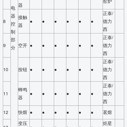
窑炉
器
电
正泰/
器
接触
8
●
●
●
●
●
●
德力
控
器
西
制
正泰/
部
9
空开
●
●
●
●
●
●
德力
分
西
正泰/
10
按钮
●
●
●
●
●
●
德力
西
正泰/
蜂鸣
11
●
●
●
●
●
●
德力
器
西
12
快熔
●
●
●
●
●
●
茗熔
变压
炬星