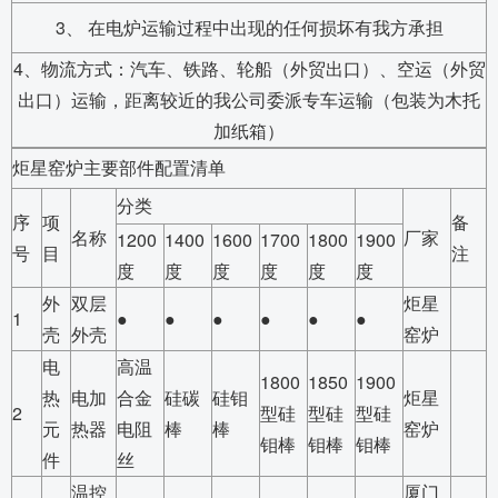
3、 在电炉运输过程中出现的任何损坏有我方承担
4、物流方式：汽车、铁路、轮船（外贸出口）、空运（外贸
出口）运输，距离较近的我公司委派专车运输（包装为木托
加纸箱）
炬星窑炉主要部件配置清单
分类
序
项
备
名称
厂家
1200
1400
1600
1700
1800
1900
号
目
注
度
度
度
度
度
度
外
双层
炬星
1
●
●
●
●
●
●
壳
外壳
窑炉
电
高温
1800
1850
1900
热
电加
合金
硅碳
硅钼
炬星
2
型硅
型硅
型硅
元
热器
电阻
棒
棒
窑炉
钼棒
钼棒
钼棒
件
丝
温控
厦门