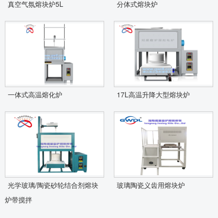
真空气氛熔块炉5L
分体式熔块炉
一体式高温熔化炉
17L高温升降大型熔块炉
光学玻璃/陶瓷砂轮结合剂熔块
玻璃陶瓷义齿用熔块炉
炉带搅拌