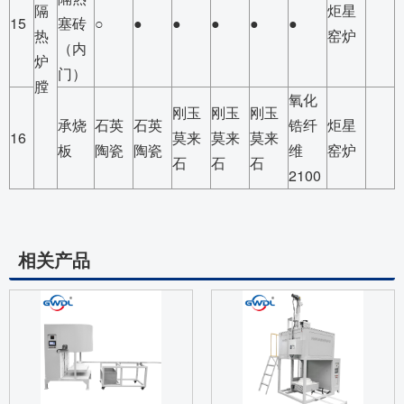
隔
炬星
15
塞砖
○
●
●
●
●
●
热
窑炉
（内
炉
门）
膛
氧化
刚玉
刚玉
刚玉
承烧
石英
石英
锆纤
炬星
16
莫来
莫来
莫来
板
陶瓷
陶瓷
维
窑炉
石
石
石
2100
相关产品