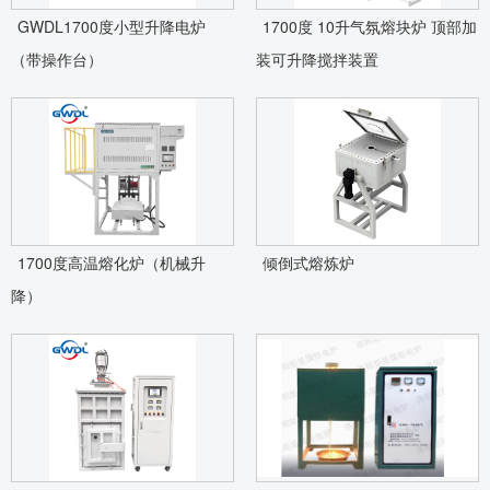
GWDL1700度小型升降电炉
1700度 10升气氛熔块炉 顶部加
（带操作台）
装可升降搅拌装置
1700度高温熔化炉（机械升
倾倒式熔炼炉
降）