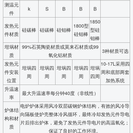
测温元
k
S
B
B
B
件
1850
发热元
1800型
硅碳棒
硅碳棒
硅钼棒
型硅
件材质
硅钼棒
钼棒
坩埚材
99%石英陶瓷材质或莫来石材质或99
3种材质可选
质
氧化铝材质
发热元
10-17L采用四
坩埚四
坩埚四
坩埚四
坩埚四
坩埚
件安装
周和底部两套
周
周
周
周
四周
位置
加热系统
升温速
最大升温速率每分钟40度（非线性）
率
电炉炉体采用风冷双层碳钢炉体结构，有效的风冷导
炉体结
向隔板使炉壳整体冷风循环，最终冷却发热元件导电
构和材
片后排出炉体，避免了发热元件导电片的高温氧化；
质
保证了良好的工作环境。