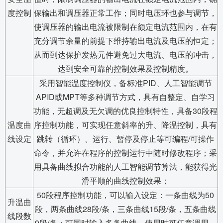
度控制
保输出和调压器正常工作；同时电压环也参与调节，
使调压器的输出电流被限制在额定电流范围内，在有
充分调节余量的前提下维持输出电流及电压的恒定；
从而到达保护发热元件避免过大电流、电压的冲击，
达到安全可靠的控制效果及控制精度。
采用智能温度控制仪，备标准PID、人工智能调节
APID或MPT等多种调节方式，具有自整定、自学习
功能，无超调及无欠调的优良控制特性，具备30段程
温度曲
序控制功能，可实现任意斜率的升、降温控制，具有
线设定
跳转（循环）、运行、暂停及停止等可编程/可操作
命令，并允许在程序的控制运行中随时修改程序；采
用具备曲线拟合功能的人工智能调节算法，能获得光
滑平顺的曲线控制效果；
50段程序控制功能，可以输入设定：一条曲线为50
升温曲
段，两条曲线28段/条，三条曲线15段/条，五条曲线
线段数
9段/条；可同时输入多条曲线，使用时可任意调用。