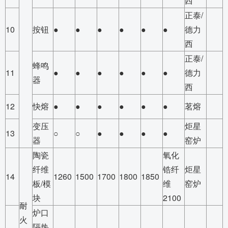
西
正泰/
10
按钮
●
●
●
●
●
●
德力
西
正泰/
蜂鸣
11
●
●
●
●
●
●
德力
器
西
12
快熔
●
●
●
●
●
●
茗熔
变压
炬星
13
○
○
●
●
●
●
器
窑炉
陶瓷
氧化
纤维
锆纤
炬星
14
1260
1500
1700
1800
1850
板/模
维
窑炉
块
2100
耐
炉口
火
隔热