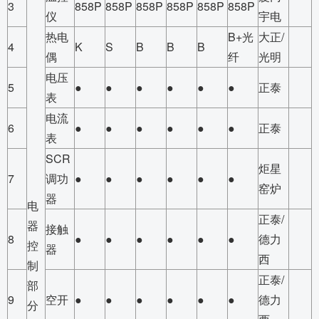
3
858P
858P
858P
858P
858P
858P
仪
宇电
热电
B+光
大正/
4
K
S
B
B
B
偶
纤
光明
电压
5
●
●
●
●
●
●
正泰
表
电流
6
●
●
●
●
●
●
正泰
表
SCR
炬星
7
调功
●
●
●
●
●
●
窑炉
器
电
正泰/
器
接触
8
●
●
●
●
●
●
德力
控
器
西
制
正泰/
部
9
空开
●
●
●
●
●
●
德力
分