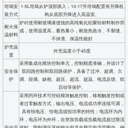
坩埚安
1-5L坩埚从炉顶部插入；10-17升坩埚配置有升降机
装方式
构从底部升降进入高温室。
炉衬使用耐玻璃液侵蚀的高纯氧化铝聚轻材料制作而
耐火保
成，使用温度高，蓄热量小，耐急热急冷、不裂缝、
温材料
不掉渣、保温性能好
炉壳温
外壳温度小于45度
度
采用集成化模块控制单元，控制精度准确，并设计了
安全保
双回路控制和双回路保护，具备了过冲、超调、欠
护
调、段偶、缺相、超压、超流、超温、电流反馈、软
启动等保护。
采用闭环技术可控硅模块触发控制，移相触发控制或
者过零触发方式，输出电压、电流或功率连续可调，
具有恒电压、恒电流或恒功率的特性；电流环为内
环，电压环为外环，在突加负载或负载电流超过限流
安全温
值时，限制调压器的输出电流在额定电流范围内，确