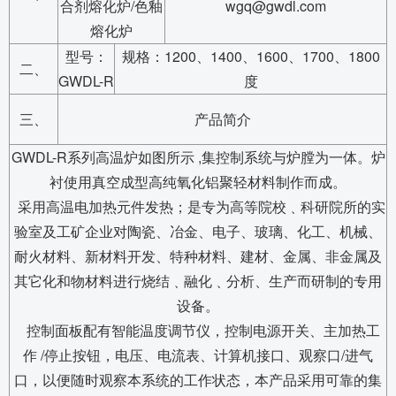
合剂熔化炉/色釉
wgq@gwdl.com
熔化炉
型号：
规格：1200、1400、1600、1700、1800
二、
GWDL-R
度
三、
产品简介
GWDL-R系列高温炉如图所示 ,集控制系统与炉膛为一体。炉
衬使用真空成型高纯氧化铝聚轻材料制作而成。
采用高温电加热元件发热；是专为高等院校﹑科研院所的实
验室及工矿企业对陶瓷、冶金、电子、玻璃、化工、机械、
耐火材料、新材料开发、特种材料、建材、金属、非金属及
其它化和物材料进行烧结﹑融化﹑分析、生产而研制的专用
设备。
控制面板配有智能温度调节仪，控制电源开关、主加热工
作 /停止按钮，电压、电流表、计算机接口、观察口/进气
口，以便随时观察本系统的工作状态，本产品采用可靠的集