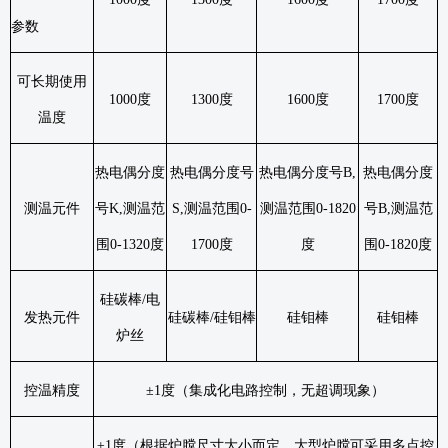
参数
可长期使用
1000
度
1300
度
1600
度
1700
度
温度
热电偶分度
热电偶分度号
热电偶分度号
B,
热电偶分度
测温元件
号
K,
测温范
S,
测温范围
0-
测温范围
0-1820
号
B,
测温范
围
0-1320
度
1700
度
度
围
0-1820
度
硅碳棒
/
电
发热元件
硅碳棒
/
硅钼棒
硅钼棒
硅钼棒
炉丝
控温精度
±
1
度（集成化电路控制，无超调现象）
±
1
度（根据炉膛尺寸大小而定，大型炉膛可采用多点控