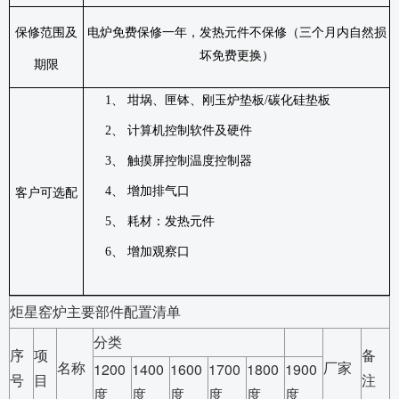
保修范围及
电炉免费保修一年，发热元件不保修（三个月内自然损
坏免费更换）
期限
1、
坩埚、匣钵、刚玉炉垫板
/
碳化硅垫板
2、
计算机控制软件及硬件
3、
触摸屏控制温度控制器
4、
增加排气口
客户可选配
5、
耗材：发热元件
6、
增加观察口
炬星窑炉主要部件配置清单
分类
序
项
备
名称
厂家
1200
1400
1600
1700
1800
1900
号
目
注
度
度
度
度
度
度