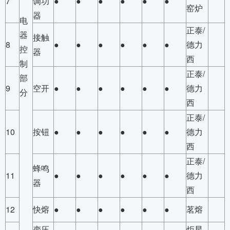
7
调功
●
●
●
●
●
●
窑炉
器
电
正泰/
器
接触
8
●
●
●
●
●
●
德力
控
器
西
制
正泰/
部
9
空开
●
●
●
●
●
●
德力
分
西
正泰/
10
按钮
●
●
●
●
●
●
德力
西
正泰/
蜂鸣
11
●
●
●
●
●
●
德力
器
西
12
快熔
●
●
●
●
●
●
茗熔
变压
炬星