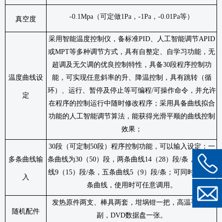
-0.1Mpa
（可定做
1Pa
，
-1Pa
，
-0.01Pa
等）
真空度
采用智能温度控制仪，
备标准
PID
、人工智能调节
APID
或
MPT
等多种调节方式，具有自整定、自学习功能，无
超调及无欠调的优良控制特性
，
具备
30
段程序控制功
温度曲线设
能，可实现任意斜率的升、降温控制，具有跳转（循
环）、运行、暂停及停止等可编程
/
可操作命令，并允许
定
在程序的控制运行中随时修改程序；采用具备曲线拟合
功能的人工智能调节算法，能获得光滑平顺的曲线控制
效果；
30
段（可定制
50
段）程序控制功能，可以输入设定：一
多条曲线输
条曲线为
30
（
50
）段，两条曲线
14
（
28
）段
/
条，三条曲
线
9
（
15
）段
/
条，五条曲线
5
（
9
）段
/
条；可同时输入多
入
条曲线，使用时可任意调用。
发热原件两支、棒具两套，坩埚钳一把，高温手套一
随机配件
副，
DVD
数据盘一张。