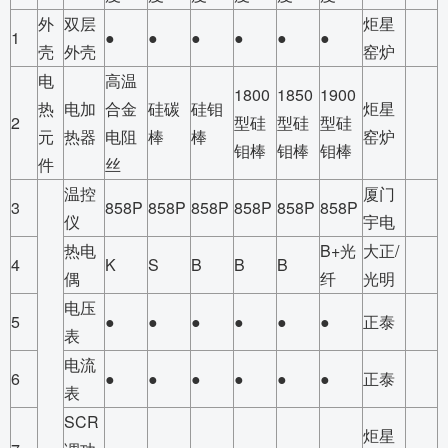
外
双层
炬星
1
●
●
●
●
●
●
壳
外壳
窑炉
电
高温
1800
1850
1900
热
电加
合金
硅碳
硅钼
炬星
2
型硅
型硅
型硅
元
热器
电阻
棒
棒
窑炉
钼棒
钼棒
钼棒
件
丝
温控
厦门
3
858P
858P
858P
858P
858P
858P
仪
宇电
热电
B+光
大正/
4
K
S
B
B
B
偶
纤
光明
电压
5
●
●
●
●
●
●
正泰
表
电流
6
●
●
●
●
●
●
正泰
表
SCR
炬星