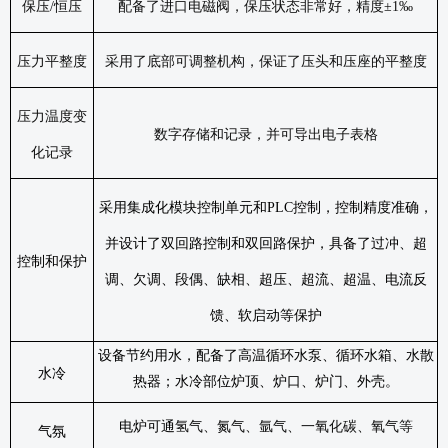
保压
/
恒压
配备了进口电磁阀，保压状态非常好，精度±
1
‰
压力平整度
采用了底部可调整机构，保证了压头和压座的平整度
压力温度变
数字存储和记录，并可导出电子表格
化记录
采用集成化模块控制单元和
PLC
控制，控制精度准确，
并设计了双回路控制和双回路保护，具备了过冲、超
控制和保护
调、欠调、段偶、缺相、超压、超流、超温、电流反
馈、软启动等保护
设备节约用水，配备了高温循环水泵、循环水箱、水散
水冷
热器；水冷部位炉顶、炉口、炉门、外壳。
电炉可通
氢气、氮气、氩气、一氧化碳、氧气等
气氛