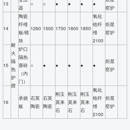
13
○
○
●
●
●
●
器
窑炉
陶瓷
氧化
纤维
锆纤
炬星
14
1260
1500
1700
1800
1850
板/模
维
窑炉
块
2100
耐
炉口
火
隔热
隔
炬星
15
塞砖
○
●
●
●
●
●
热
窑炉
（内
炉
门）
膛
氧化
刚玉
刚玉
刚玉
承烧
石英
石英
锆纤
炬星
16
莫来
莫来
莫来
板
陶瓷
陶瓷
维
窑炉
石
石
石
2100