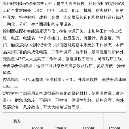
采用硅钼棒
/
硅碳棒加热元件；是专为高等院校﹑科研院所的实验室及
工矿企业对陶瓷、冶金、电子、玻璃、化工、机械、耐火材料、新材
料开发、特种材料、建材、金属、非金属及其它化和物材料进行烧结
﹑融化﹑分析、生产而研制的专用设备。
控制面板配有智能温度调节仪，控制电源开关、主加热工作
/
停止按
钮，电压、电流表、计算机接口、数显压力、流量计、真空度、阀
门、触摸屏集中控制记录仪，以便随时观察本系统的工作状态，本产
品采用可靠的集成化电路，工作环境好，抗干扰，最高温度时炉体外
壳温度≤
45
℃大大提高了工作环境，微电脑程序控制，可编程序曲线，
全自动升温
/
降温，运行中可以修改控温参数及程序，灵活方便、操作
简单。
控温精度：±
1
℃无超调
恒温精度：±
1
℃。升温速度快，最快升温速率
≤
30/min
。
炉膛材料全部采用真空成型高纯氧化铝聚轻材料，使用温度高，蓄热
量小，耐急热急冷、不裂缝、不掉渣、保温性能好。结构合理，内外
双层炉套，风冷散热，可大大缩短试验周期。
类别
1000
度
1300
度
1600
度
1700
度