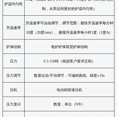
炉温均匀性
制，从而达到更好的炉温均匀性）
升温速率可自由调节，调节范围：最快升温速率每分钟
升温速率
20
度（
20
度
/min
）、最慢升温速率每小时
1
度（
1
度
/h
）
炉体结构
电炉炉体双层炉体结构
压力
0.5-150
吨（根据客户要求定制）
压力调节
数显自动
/
手动调节，可编程曲线。精度±
1
‰
压机
电动精密液压机
压力显示
数显，单位（
N
牛）