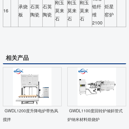
刚玉
刚玉
刚玉
承烧
石英
石英
锆纤
炬星
16
莫来
莫来
莫来
板
陶瓷
陶瓷
维
窑炉
石
石
石
2100
相关产品
GWDL1200度升降电炉带热风
GWDL1100度回转炉倾斜管式
搅拌
炉纳米材料焙烧炉