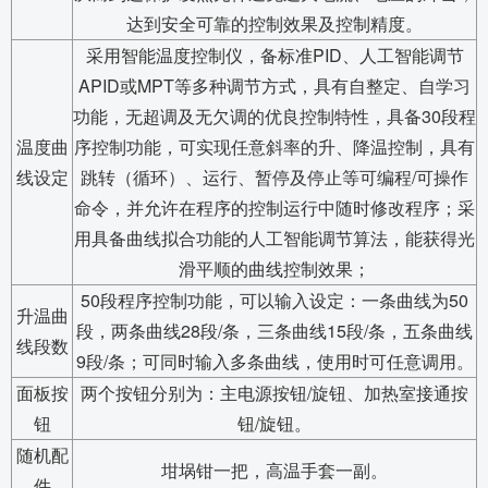
达到安全可靠的控制效果及控制精度。
采用智能温度控制仪，备标准PID、人工智能调节
APID或MPT等多种调节方式，具有自整定、自学习
功能，无超调及无欠调的优良控制特性，具备30段程
温度曲
序控制功能，可实现任意斜率的升、降温控制，具有
线设定
跳转（循环）、运行、暂停及停止等可编程/可操作
命令，并允许在程序的控制运行中随时修改程序；采
用具备曲线拟合功能的人工智能调节算法，能获得光
滑平顺的曲线控制效果；
50段程序控制功能，可以输入设定：一条曲线为50
升温曲
段，两条曲线28段/条，三条曲线15段/条，五条曲线
线段数
9段/条；可同时输入多条曲线，使用时可任意调用。
面板按
两个按钮分别为：主电源按钮/旋钮、加热室接通按
钮
钮/旋钮。
随机配
坩埚钳一把，高温手套一副。
件