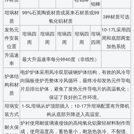
钼棒
坩埚材
99%石英陶瓷材质或莫来石材质或99
3种材质可选
质
氧化铝材质
发热元
10-17L采用四
坩埚四
坩埚四
坩埚四
坩埚四
坩埚
件安装
周和底部两套
周
周
周
周
四周
位置
加热系统
升温速
最大升温速率每分钟40度（非线性）
率
电炉炉体采用风冷双层碳钢炉体结构，有效的风冷导
炉体结
向隔板使炉壳整体冷风循环，最终冷却发热元件导电
构和材
片后排出炉体，避免了发热元件导电片的高温氧化；
质
保证了良好的工作环境。
坩埚安
1-5L坩埚从炉顶部插入；10-17升坩埚配置有升降机
装方式
构从底部升降进入高温室。
炉衬使用耐玻璃液侵蚀的高纯氧化铝聚轻材料制作而
耐火保
成，使用温度高，蓄热量小，耐急热急冷、不裂缝、