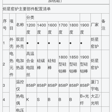
加纸箱）
炬星窑炉主要部件配置清单
分类
序
项
备
名称
厂家
1200
1400
1600
1700
1800
1900
号
目
注
度
度
度
度
度
度
外
双层
炬星
1
●
●
●
●
●
●
壳
外壳
窑炉
电
高温
1800
1850
1900
热
电加
合金
硅碳
硅钼
炬星
2
型硅
型硅
型硅
元
热器
电阻
棒
棒
窑炉
钼棒
钼棒
钼棒
件
丝
温控
厦门
3
858P
858P
858P
858P
858P
858P
仪
宇电
热电
B+光
大正/
4
K
S
B
B
B
偶
纤
光明
电压