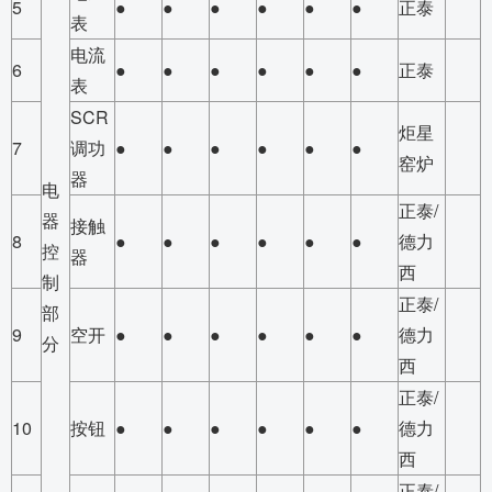
5
●
●
●
●
●
●
正泰
表
电流
6
●
●
●
●
●
●
正泰
表
SCR
炬星
7
调功
●
●
●
●
●
●
窑炉
器
电
正泰/
器
接触
8
●
●
●
●
●
●
德力
控
器
西
制
正泰/
部
9
空开
●
●
●
●
●
●
德力
分
西
正泰/
10
按钮
●
●
●
●
●
●
德力
西
正泰/