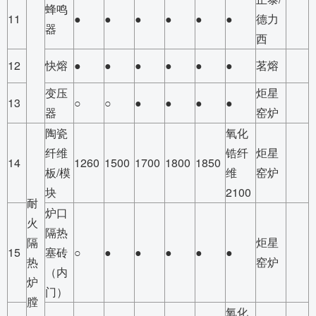
蜂鸣
11
●
●
●
●
●
●
德力
器
西
12
快熔
●
●
●
●
●
●
茗熔
变压
炬星
13
○
○
●
●
●
●
器
窑炉
陶瓷
氧化
纤维
锆纤
炬星
14
1260
1500
1700
1800
1850
板/模
维
窑炉
块
2100
耐
炉口
火
隔热
隔
炬星
15
塞砖
○
●
●
●
●
●
热
窑炉
（内
炉
门）
膛
氧化