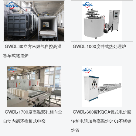
GWDL-30立方米燃气自控高温
GWDL-1000度井式热处理炉
窑车式隧道炉
GWDL-1700度高温双孔相向全
GWDL-600度KQGA管式电炉回
自动内循环推板式电窑
转炉电阻加热高温炉310s不锈钢
炉管