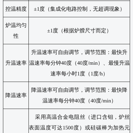
控温精度
±
1
度（集成化电路控制，无超调现象）
炉温均匀
±
1
度（根据炉膛尺寸而定）
性
升温速率可自由调节，调节范围：最快升
升温速率
温速率每分钟
40
度（
40
度
/min
）、最慢升温
速率每小时
1
度（
1
度
/h
）
降温速率可自由调节，调节范围：最快降
降温速率
温速率每分钟
40
度（
40
度
/min
）
采用高温合金电阻丝（进口含钼，炉丝
表面温度可达
1500
度）或硅碳棒为加热元