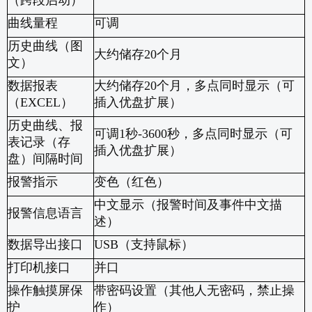
（跨段启动）
曲线量程
可调
历史曲线（图
大约储存
20
个月
文）
数据报表
大约储存
20
个月，多点同时显示（可
（
EXCEL
）
插入优盘扩展）
历史曲线、报
可调
1
秒
-3600
秒，多点同时显示（可
表记录（存
插入优盘扩展）
盘）间隔时间
报警指示
变色（红色）
中文显示（报警时间及事件中文描
报警信息语言
述）
数据导出接口
USB
（支持鼠标）
打印机接口
并口
操作触摸屏保
带密码设置（其他人无密码，禁止操
护
作）