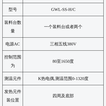
型号
GWL-SS-H/C
装料台数
一个装料台或者两个
量
电源
AC
三相五线
380V
控制范围
80
至
1650
度
为
测温元件
K
热电偶
,
测温范围
0-1320
度
发热元件
四周及底部
装位置