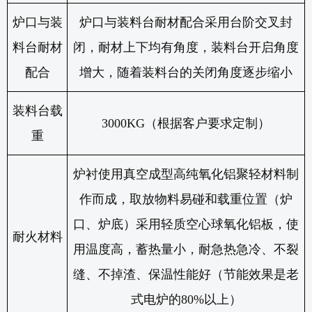
炉口与装
炉口与装料台耐材配合采用台阶交叉封
料台耐材
闭，耐材上下均有角度，装料台开启角度
配合
增大，随着装料台的关闭角度逐步缩小
装料台载
3000KG
（根据客户要求定制）
重
炉衬使用真空成型高纯氧化铝聚轻材料
制
作而成
，取放物料易碰和载重位置（炉
口、炉底）采用轻质空心球氧化铝板，使
耐火材料
用温度高，蓄热量小，耐急热急冷、不裂
缝、不掉渣、保温性能好（节能效果是老
式电炉的
80%
以上）