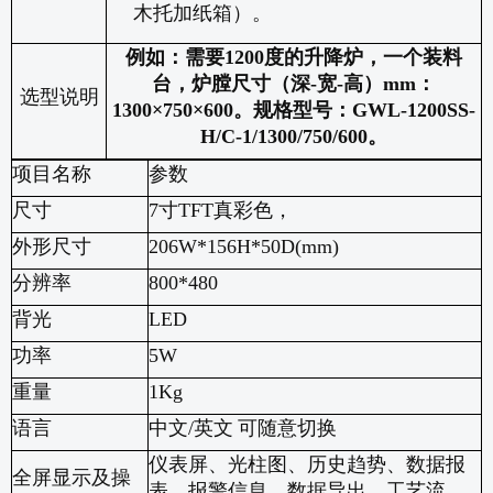
木托加纸箱）。
例如：需要
1200
度的升降炉，一个装料
台，炉膛尺寸（深
-
宽
-
高）
mm
：
选型说明
1300
×
750
×
600
。规格型号：
GWL-1200SS-
H/C-1/1300/750/600
。
项目名称
参数
尺寸
7
寸
TFT
真彩色，
外形尺寸
206W*156H*50D(mm)
分辨率
800*480
背光
LED
功率
5W
重量
1Kg
语言
中文
/
英文
可随意切换
仪表屏、光柱图、历史趋势、数据报
全屏显示及操
表、报警信息、数据导出、工艺流