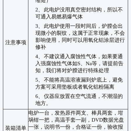
缩短）
2、
此电炉没用真空密封结构，所以不
可通入易燃易爆气体
3、
此电炉使用一段时间后，炉膛会出
现微小的裂纹，这属于正常现象，不会
影响使用，同时可以用氧化铝涂层进行
注意事项
修补
4、
不建议通入腐蚀性气体，如果要通
入强腐蚀性气体如
S
、
Na
等，请提前告
知，我们将对炉膛进行特殊处理
5、
不能将高温溶液漏到炉底上，避免
方案可采用垫板或者氧化铝粉隔离
6、
仪器应放置在空气流通，不潮湿的
地方。
电炉一台，
发热原件两支、棒具两套，坩
埚钳一把，高温手套一副，
DVD
数据光盘
一张，说明书一份，合格证一份，验收报
装箱清单