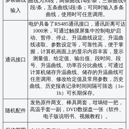
多条曲线
曲线为
30
段，两条曲线
14
段
/
条，三条曲线
9
段
/
条，五条曲线
5
段
/
条；可同时输入多条
输入
曲线，使用时可任意调用。
电炉具备了
RS485
通讯接口，通讯距离可达
1000
米，可通过触摸屏集中控制电炉启
动、暂停、停止、升温曲线设定、升温曲
线读取、参数设定等，可靠性高，便于掌
握，计算机画面上的显示内容丰富，显示
测量值、给定值、输出值、段时间、段
通讯接口
号、升温曲线、功率百分比曲线，可通过
计算机储存升温曲线、储存的升温曲线可
任意调用、修改给定值及常用参数，历史
曲线、历史报表记录时间间隔可筛选（
1s-
1h
）可长期保存。
发热原件两支、棒具两套，坩埚钳一把，
高温手套一副，
DVD
数据盘一张（软件、
随机配件
电子版说明书、视频教程）。