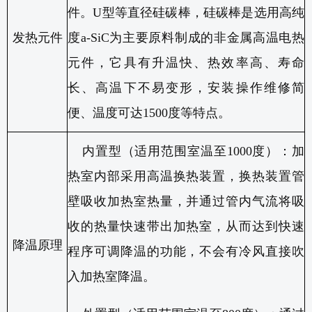
件
。
U
型等直径硅碳棒，硅碳棒是选用高纯
发热元件
度
a-SiC
为主要原料制成的非金属高温电热
元件，它具有升温快、热效率高、寿命
长、高温下不易变形，安装操作维修简
便、温度可达
1500
度等特点。
内置型（适用范围室温至
1000
度）：加
热室内部采用高温换热装置，换热装置管
壁吸收加热室热量，并通过管内气流将吸
收的热量快速带出加热室，从而达到快速
降温原理
程序可调降温的功能，不会有冷风直接吹
入加热室降温。