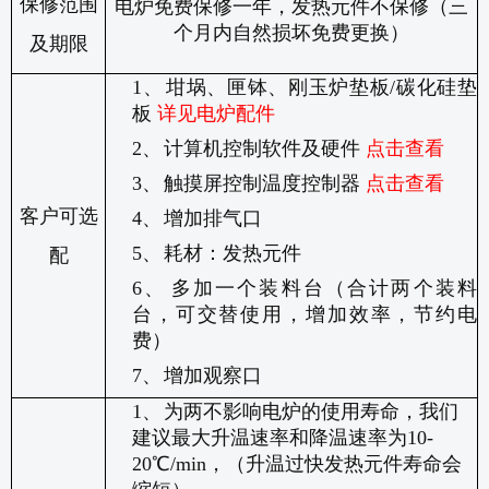
保修范围
电炉免费保修一年，发热元件不保修（三
个月内自然损坏免费更换）
及期限
1、
坩埚、匣钵、刚玉炉垫板
/
碳化硅垫
板
详见电炉配件
2、
计算机控制软件及硬件
点击查看
3、
触摸屏控制温度控制器
点击查看
客户可选
4、
增加排气口
5、
耗材：发热元件
配
6、
多加一个装料台（合计两个装料
台，可交替使用，增加效率，节约电
费）
7、
增加观察口
1、
为两不影响电炉的使用寿命，我们
建议最大升温速率和降温速率为
10-
20
℃
/min
，（升温过快发热元件寿命会