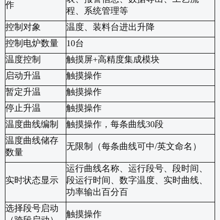
作
程、系统管理等
控制对象
温度、装料台进出升降
控制电炉数量
10
台
温度控制
触摸屏
+
高精度集成模块
启动升温
触摸操作
暂定升温
触摸操作
停止升温
触摸操作
温度曲线编制
触摸操作，每条曲线
30
段
温度曲线储存
无限制（每条曲线可中
/
英文命名）
数量
运行曲线名称、运行段号、段时间、
实时状态显示
段运行时间、数字温度、实时曲线、
功率输出百分百
选择段号启动
触摸操作