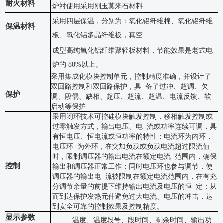
耐火材料
炉衬使用采用刚玉莫来石材料
采用四层保温，分别为：氧化铝纤维棉、氧化铝纤维
保温材料
板、氧化铝多晶纤维板，真空
成型高纯氧化铝纤维聚轻板材料，节能效果是老式电
炉的
80%以上。
采用集成化模块控制单元，控制精度准确，并设计了
双回路控制和双回路保护，具
备了过冲、超调、欠
保护
调、段偶、缺相、超压、超流、超温、电流反馈、软
启动等保护
采用闭环技术可控硅模块触发控制，移相触发控制或
过零触发方式，输出电压、电
流或功率连续可调，具
有恒电压、恒电流或恒功率的特性；电流环为内环，
电压环
为外环，在突加负载或负载电流超过限流值
时，限制调压器的输出电流在额定电流
范围内，确保
控制
输出和调压器正常工作；同时电压环也参与调节，使
调压器的输出电
流被限制在额定电流范围内，在有充
分调节余量的前提下维持输出电流及电压的恒
定；从
而到达保护发热元件避免过大电流、电压的冲击，达
到安全可靠的控制效果及控制精度。
显示参数
温度、温度段号、段时间、剩余时间、输出功