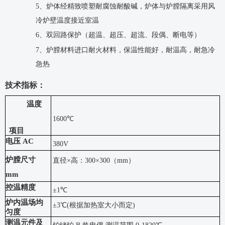
5、炉体经精致喷塑耐腐蚀耐酸碱，炉体与炉膛隔离采用风
冷炉壁温度接近室温
6、双回路保护（超温、超压、超流、段偶、断电等）
7、炉膛材料进口耐火材料，保温性能好，耐温高，耐急冷
急热
技术指标：
温度
1600℃
项目
电压
AC
380V
炉膛尺寸
直径
×高：300×300（mm）
mm
控温精度
±1℃
炉内温场均
±3℃(根据加热室大小而定)
匀度
测温元件及