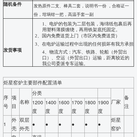
随机备件
发热原件二支、棒具二套，说明书一份
，合格证一
份，坩埚钳一把，高温手套一副
1、电炉的包装为二层包装，海绵纸包裹后再
用塑料薄膜缠绕，再用铁架底托固定。
2、国内免费送货上门（市区内免费送货）
3、在电炉运输过程中出现的任何损坏有我方承担
发货事项
4、物流方式：汽车、铁路、轮船（外贸出
口）、空运（外贸出口）运输，距离较近的
我公司委派专车运输。
炬星窑炉主要部件配置清单
分类
序
项
备
名称
厂家
1200
1400
1600
1700
1800
1900
号
目
注
度
度
度
度
度
度
外
双层
炬星
1
●
●
●
●
●
●
壳
外壳
窑炉