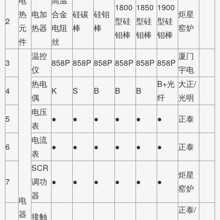
电
高温
1800
1850
1900
热
电加
合金
硅碳
硅钼
炬星
2
型硅
型硅
型硅
元
热器
电阻
棒
棒
窑炉
钼棒
钼棒
钼棒
件
丝
温控
厦门
3
858P
858P
858P
858P
858P
858P
仪
宇电
热电
B+光
大正/
4
K
S
B
B
B
偶
纤
光明
电压
5
●
●
●
●
●
●
正泰
表
电流
6
●
●
●
●
●
●
正泰
表
SCR
炬星
7
调功
●
●
●
●
●
●
窑炉
器
电
正泰/
器
接触