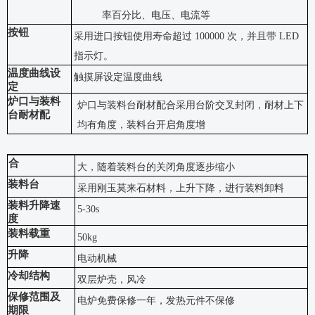
率百分比、电压、电流等
按钮
采用进口按钮使用寿命超过
100000 次，并且带 LED
指示灯。
温度曲线设
触摸屏设定温度曲线
定
炉口与装料
炉口与装料台耐材配合采用台阶交叉封闭，耐材上下
台耐材配
均有角度，装料台开启角度增
合
大，随着装料台的关闭角度逐步缩小
装料台
采用刚玉莫来石材料，上升下降，进行装料卸料
装料升降速
5-30s
度
装料载重
50kg
升降
电动机械
冷却结构
双层炉壳，风冷
保修范围及
电炉免费保修一年，发热元件不保修
期限