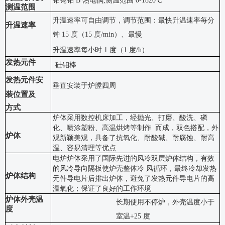
铂铑铂
B 热电偶,测温范围 0-1820℃
测温范围
升温速率可自由调节，调节范围：最快升温速率每分
升温速率
钟
15 度（15 度/min）、最慢
升温速率每小时
1 度（1 度/h）
发热元件
硅钼棒
发热元件安
垂直安装于炉膛四周
装位置及
方式
炉体采用数控机床加工，经抛光、打磨、酸洗、磷
化、喷涂塑粉、高温烘烤等制作
而成，双色搭配，外
炉体
观新颖美观，具备了抗氧化、耐酸碱、耐腐蚀、耐高
温、容易清理等优点
电炉炉体采用了国际先进的风冷双层炉体结构，有效
的风冷导向隔板使炉壳整体冷
风循环，最终冷却发热
炉体结构
元件导电片后排出炉体，避免了发热元件导电片的高
温氧化；保证了良好的工作环境
炉体外壳温
长期使用不停炉，外壳温度小于
度
室温
+25 度