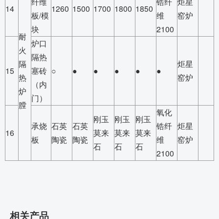
纤维
锆纤
炬星
14
1260
1500
1700
1800
1850
板/模
维
窑炉
块
2100
耐
炉口
火
隔热
隔
炬星
15
塞砖
○
●
●
●
●
●
热
窑炉
（内
炉
门）
膛
氧化
刚玉
刚玉
刚玉
承烧
石英
石英
锆纤
炬星
16
莫来
莫来
莫来
板
陶瓷
陶瓷
维
窑炉
石
石
石
2100
相关产品