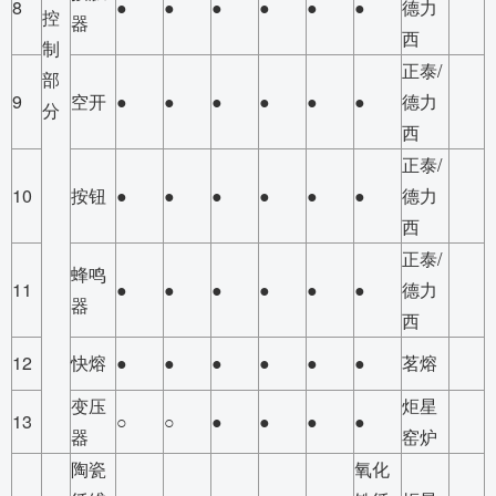
8
●
●
●
●
●
●
德力
控
器
西
制
正泰/
部
9
空开
●
●
●
●
●
●
德力
分
西
正泰/
10
按钮
●
●
●
●
●
●
德力
西
正泰/
蜂鸣
11
●
●
●
●
●
●
德力
器
西
12
快熔
●
●
●
●
●
●
茗熔
变压
炬星
13
○
○
●
●
●
●
器
窑炉
陶瓷
氧化