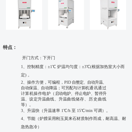
特点：
开门方式：下开门
1、
控
制精
度
：
±1℃
炉
温
均匀
度
：
±3℃(根
据
加热
室
大小
而
定
)
。
2
、操作方便，可编程，
PID
自整定、自动升温、
自动保温、自动降温；可另配与计算机
通讯通过
计算机操作电炉
（
启动电炉、停止电炉、暂停升
温、设定升温曲线、升温曲线
储存、历史曲线
等
）。
3、升温快（升温速率 1℃/h 至 15℃/min 可调）。
4、节能（炉膛采用刚玉莫来石材质制作而成，耐高温、耐
急热急冷）