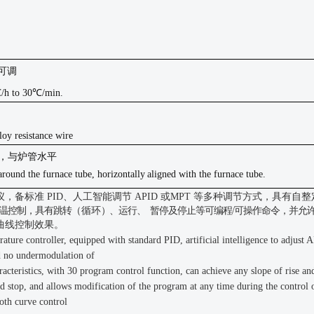
 可调
℃/h to 30℃/min.
loy resistance wire
，与炉管水平
 around the furnace tube, horizontally
aligned with the furnace
tube.
仪，备标准
PID
、人工智能调节
APID
或
MPT
等多种调节
方式，具有自整
温控制，具有跳转
（循环
）
、运行、
暂停及停止等可编程
/
可操作命令，并允
曲线控制效果。
rature controller, equipped with standard PID, artificial intelligence to adjus
d no undermodulation of
aracteristics, with 30 program control function, can achieve any slope of rise
nd stop, and allows modification of the program at any time during the control 
ooth curve control