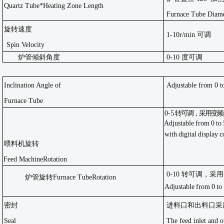
Quartz Tube*Heating Zone Length
Furnace Tube Diam
旋转速度
1-10r/min 可调
Spin Velocity
炉管倾斜角度
0-10 度可调
Inclination Angle
of
Adjustable from 0 t
Furnace Tube
0-5
转可调，采用变频
Adjustable
from
0
to
with
digital
display
c
喂料机旋转
Feed Machine
Rotation
0-10 转可调，
炉管旋转
Furnace Tube
Rotation
Adjustable
from
0
to
密封
进料口和出料口采
Seal
The feed inlet and ou