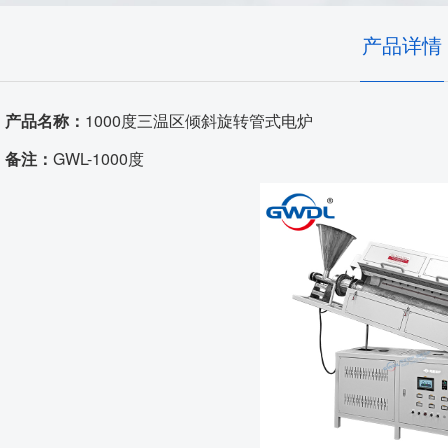
高温窑具
产品详情
发热体/测温元件
产品名称：
1000度三温区倾斜旋转管式电炉
耐火原料
备注：
GWL-1000度
代工服务