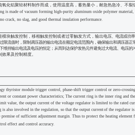
纯氧化铝聚轻材料制作而成，使用温度高，蓄热量小，耐
急热急冷、不裂
ing is made of vacuum forming high-purity aluminum oxide polymer material, wh
 no crack, no slag, and good thermal insulation performance.
硅模块触发控制，移相触发控制或者过零触发方式，输出电
压、电流或功率
过限流值时，限制调压器的输出
电流在额定电流范围内，确保输出和调压器正
下维
持输出电流及电压的恒定；从而到达保护发热元件避免过大电流、电压的
制效果及控制精度。
gy thyristor module trigger control, phase-shift trigger control or zero-crossin
rent or constant power characteristics; The current ring is the inner ring and th
imit value, the output current of the voltage regulator is limited to the rated 
g is also involved in the regulation, so that the output current
of the regulator i
 premise of sufficient adjustment margin. Thus to protect the heating element 
ntrol effect and control accuracy.