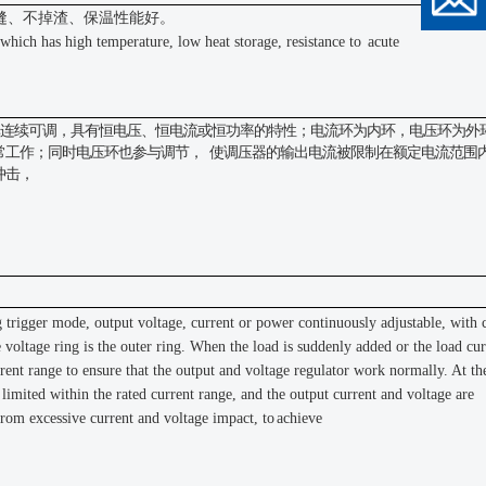
缝、不掉渣、保温性能好。
ich has high temperature, low heat storage, resistance to
acute
连续可调，具有恒电压、恒电流或恒功率的特性；电流环为内
环，电压环为外
常工作；同时电压环也参与调节，
使调压器的输出电流被限制在额定电流范围
冲击，
g trigger mode, output voltage, current or power continuously adjustable, with 
e voltage ring is the outer ring. When the load is suddenly added or the load cur
current range to ensure that the output and voltage regulator work normally. At t
s limited within the rated current range, and the output current and voltage are
from excessive current and voltage impact, to
achieve