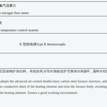
氮气流量计
ne nitrogen flow meter
统
of temperature control systems
K
型热电偶
Type K
thermocouple
双层碳钢炉体结构，有效的风冷导向隔板使炉壳整
体冷风循环，最终冷却
 adopts the advanced air-cooled double-layer carbon steel furnace structure, and 
 the conductive sheet of the heating element and exits the furnace body, avoidin
 the heating element. Ensure a good working environment.