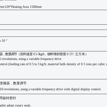
eter120*Heating Area 1500mm
o 10 °
器，数显调节
（
投料速度
0.5-3kg/h
，物料堆积密度
0.5T/ 立方米）
5
revolutions,
using
a
variable
frequency
drive
ontrol
(feeding
rate
of
0.5
to
3
kg/h,
material bulk density of 0.5 tons per cubic
采用变频器，数显调节
10
revolutions,
using
a
variable
frequency
drive with digital display
control.
用旋转密封
tlet adopt rotary seals.