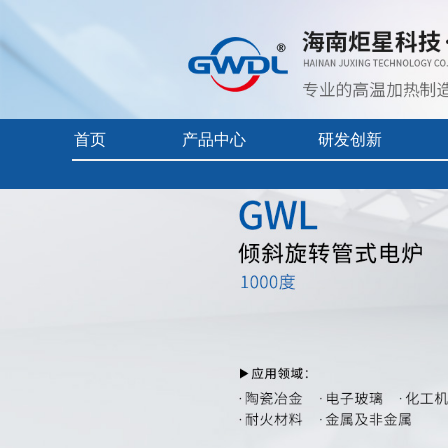
首页
产品中心
研发创新
首页
> 产品中心 >
实验电炉-回转炉
> 1000度三温区倾斜旋
实验电炉
核心技术
企业视频
真空/气氛炉
前沿科技
产品中心目
工业电炉
产品使用及
电热烘干箱
自动化控制
耐火隔热材料