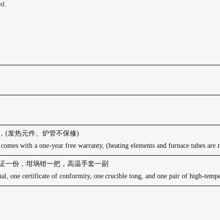
ed.
，
(发热元件、炉管不保修)
 comes with a one-year free warranty, (heating elements and furnace tubes are 
证一份，坩埚钳一把，高温手套一副
al, one certificate of conformity, one
crucible tong, and one pair of high-temp