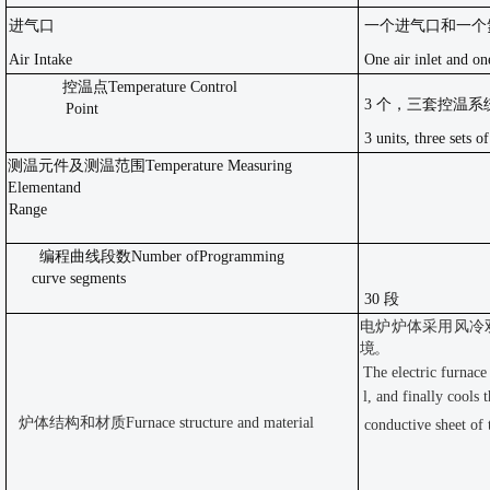
进气口
一个进气口和一个
Air Intake
One air inlet and o
控温点
Temperature Control
3 个，三套控温系
Point
3 units, three sets 
测温元件及测温范围
Temperature Measuring
Element
and
Range
编程曲线段数
Number of
Programming
curve segments
30 段
电炉炉体采用风冷
境。
The electric furnace
l, and finally cools
炉体结构和材质
Furnace structure and material
conductive sheet of