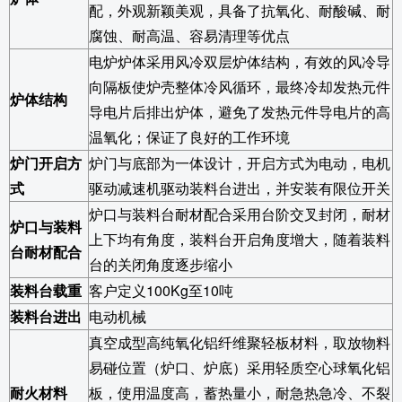
配，外观新颖美观，具备了抗氧化、耐酸碱、耐
腐蚀、耐高温、容易清理等优点
电炉炉体采用风冷双层炉体结构，有效的风冷导
向隔板使炉壳整体冷风循环，最终冷却发热元件
炉体结构
导电片后排出炉体，避免了发热元件导电片的高
温氧化；保证了良好的工作环境
炉门开启方
炉门与底部为一体设计，开启方式为电动，电机
式
驱动减速机驱动装料台进出，并安装有限位开关
炉口与装料台耐材配合采用台阶交叉封闭，耐材
炉口与装料
上下均有角度，装料台开启角度增大，随着装料
台耐材配合
台的关闭角度逐步缩小
装料台载重
客户定义100Kg至10吨
装料台进出
电动机械
真空成型高纯氧化铝纤维聚轻板材料，取放物料
易碰位置（炉口、炉底）采用轻质空心球氧化铝
耐火材料
板，使用温度高，蓄热量小，耐急热急冷、不裂