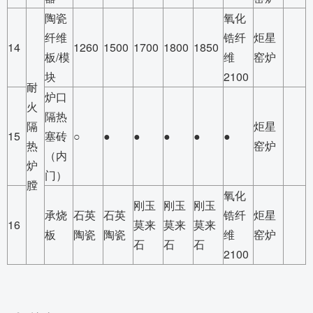
陶瓷
氧化
纤维
锆纤
炬星
14
1260
1500
1700
1800
1850
板/模
维
窑炉
块
2100
耐
炉口
火
隔热
隔
炬星
15
塞砖
○
●
●
●
●
●
热
窑炉
（内
炉
门）
膛
氧化
刚玉
刚玉
刚玉
承烧
石英
石英
锆纤
炬星
16
莫来
莫来
莫来
板
陶瓷
陶瓷
维
窑炉
石
石
石
2100