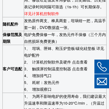
表记录时间间隔可筛选（1s-1h）可长期保存。
详见计算机控制软件
发热原件两支、棒具两套，坩埚钳一把，高温手
随机配件
套一副，DVD数据盘一张。
保修范围及
电炉免费保修一年，发热元件不保修（三个月内
期限
自然损坏免费更换）
1
、 坩埚、匣钵、刚玉炉垫板/碳化硅垫板 详见
电炉配件
2
、 计算机控制软件及硬件 点击查看
客户可选配
3
、 触摸屏控制温度控制器 点击查看
4
、 增加排气口
5
、 耗材：发热元件
6
、 增加观察口
1
、
为两不影响电炉的使用寿命，我们建议最大
升温速率和降温速率为10-20
℃
/min
，（升温过