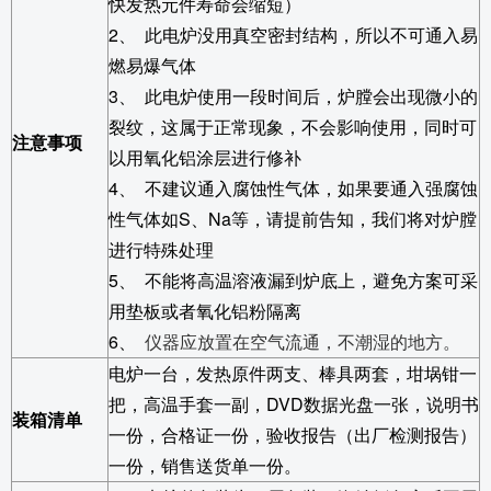
快发热元件寿命会缩短）
2
、
此电炉没用真空密封结构，所以不可通入易
燃易爆气体
3
、
此电炉使用一段时间后，炉膛会出现微小的
裂纹，这属于正常现象，不会影响使用，同时可
注意事项
以用氧化铝涂层进行修补
4
、
不建议通入腐蚀性气体，如果要通入强腐蚀
性气体如S、Na等，请提前告知，我们将对炉膛
进行特殊处理
5
、
不能将高温溶液漏到炉底上，避免方案可采
用垫板或者氧化铝粉隔离
6
、
仪器应放置在空气流通，不潮湿的地方。
电炉一台，发热原件两支、棒具两套，坩埚钳一
把，高温手套一副，
DVD
数据光盘一张，说明书
装箱清单
一份，合格证一份，验收报告（出厂检测报告）
一份，销售送货单一份。