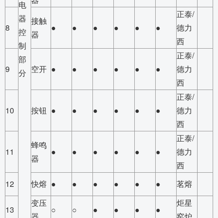
电
正泰/
器
接触
8
●
●
●
●
●
●
德力
控
器
西
制
正泰/
部
9
空开
●
●
●
●
●
●
德力
分
西
正泰/
10
按钮
●
●
●
●
●
●
德力
西
正泰/
蜂鸣
11
●
●
●
●
●
●
德力
器
西
12
快熔
●
●
●
●
●
●
茗熔
变压
炬星
13
○
○
●
●
●
●
器
窑炉