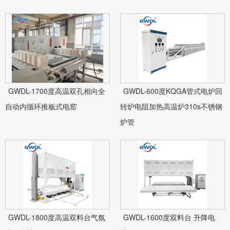
GWDL-1700度高温双孔相向全
GWDL-600度KQGA管式电炉回
自动内循环推板式电窑
转炉电阻加热高温炉310s不锈钢
炉管
GWDL-1800度高温双料台气氛
GWDL-1600度双料台 升降电