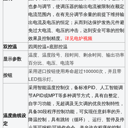
也参与调节，使调压器的输出电流被限制在额定
电流范围内，在有充分调节余量的前提下维持输
出电流及电压的恒定；从而到达保护发热元件避
免过大电流、电压的冲击，达到安全可靠的控制
效果及控制精度。
详见电炉视频
双控温
四周控温+底部控温
温度、温度段号、段时间、剩余时间、输出功率
显示参数
百分比、电压、电流等
采用进口按钮使用寿命超过
100000次，并且带
按钮
LED指示灯。
采用智能温度控制仪，备标准PID、人工智能调
节APID或MPT等多种调节方式，具有自整定、
自学习功能，无超调及无欠调的优良控制特性，
具备30段程序控制功能，可实现任意斜率的升、
温度曲线设
降温控制，具有跳转（循环）、运行、暂停及停
定
止等可编程/可操作命令，并允许在程序的控制