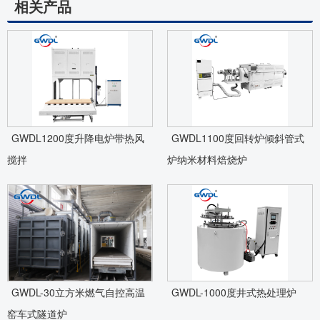
相关产品
GWDL1200度升降电炉带热风
GWDL1100度回转炉倾斜管式
搅拌
炉纳米材料焙烧炉
GWDL-30立方米燃气自控高温
GWDL-1000度井式热处理炉
窑车式隧道炉