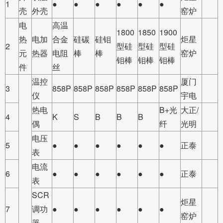
1
●
●
●
●
●
●
壳
外壳
窑炉
电
高温
1800
1850
1900
热
电加
合金
硅碳
硅钼
炬星
2
型硅
型硅
型硅
元
热器
电阻
棒
棒
窑炉
钼棒
钼棒
钼棒
件
丝
温控
厦门
3
858P
858P
858P
858P
858P
858P
仪
宇电
热电
B+光
大正/
4
K
S
B
B
B
偶
纤
光明
电压
5
●
●
●
●
●
●
正泰
表
电流
6
●
●
●
●
●
●
正泰
表
SCR
炬星
7
调功
●
●
●
●
●
●
窑炉
器