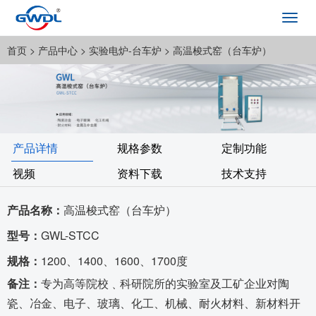
Toggl
navig
首页
> 产品中心 >
实验电炉-台车炉
> 高温梭式窑（台车炉）
产品详情
规格参数
定制功能
视频
资料下载
技术支持
产品名称：
高温梭式窑（台车炉）
型号：
GWL-STCC
规格：
1200、1400、1600、1700度
备注：
专为高等院校﹑科研院所的实验室及工矿企业对陶
瓷、冶金、电子、玻璃、化工、机械、耐火材料、新材料开