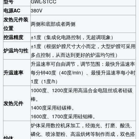
型号
GWL-STCC
电源AC
380V
发热元件装
两侧和底部或者两侧
位置
控温精度
±1度（集成化电路控制，无超调现象）
±1度（根据炉膛尺寸大小而定，大型炉膛可采用
炉温均匀性
多点控制，从而达到更好的炉温均匀性）
升温速率可自由调节，调节范围：最快升温速率
升温速率
每分钟40度（40度/min）、最慢升温速率每小时
1度（1度/h）
1000
度、1200度采用高温合金电阻丝或者硅碳
棒。
发热元件
1400
度采用硅碳棒。
1600
度、1700度采用硅钼棒。
炉体采用数控机床加工，经抛光、打磨、酸洗、
磷化、喷涂塑粉、高温烘烤等制作而成，双色搭
炉体