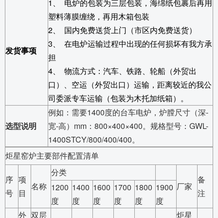
1
、
电炉的包装为三层包装，海绵纸包裹后再用
塑料薄膜缠绕，再用木箱包装
2
、
国内免费送货上门（市区内免费送货）
3
、
在电炉运输过程中出现的任何损坏有我方承
发货事项
担
4
、
物流方式：汽车、铁路、轮船（外贸出
口）、空运（外贸出口）运输，距离较近的我公
司委派专车运输（包装为木托加纸箱）。
例如：需要
1400度的台车电炉，炉膛尺寸（深-
选型说明
宽-高）mm：800×400×400。规格型号：GWL-
1400STCY/800/400/400。
炬星窑炉主要部件配置清单
分类
序
项
备
名称
厂家
1200
1400
1600
1700
1800
1900
号
目
注
度
度
度
度
度
度
外
双层
炬星