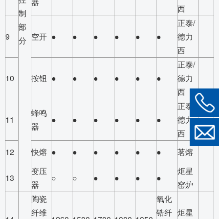
器
西
制
正泰/
部
9
空开
●
●
●
●
●
●
德力
分
西
正泰/
10
按钮
●
●
●
●
●
●
德力
西
正泰/
蜂鸣
11
●
●
●
●
●
●
德力
器
西
12
快熔
●
●
●
●
●
●
茗熔
变压
炬星
13
○
○
●
●
●
●
器
窑炉
陶瓷
氧化
纤维
锆纤
炬星