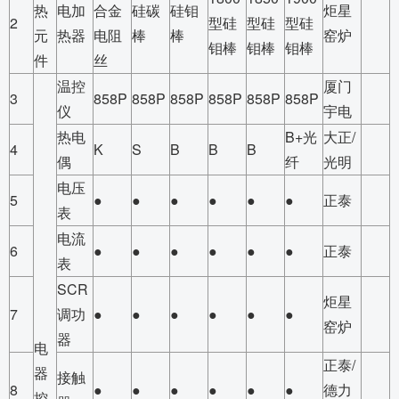
热
电加
合金
硅碳
硅钼
炬星
2
型硅
型硅
型硅
元
热器
电阻
棒
棒
窑炉
钼棒
钼棒
钼棒
件
丝
温控
厦门
3
858P
858P
858P
858P
858P
858P
仪
宇电
热电
B+光
大正/
4
K
S
B
B
B
偶
纤
光明
电压
5
●
●
●
●
●
●
正泰
表
电流
6
●
●
●
●
●
●
正泰
表
SCR
炬星
7
调功
●
●
●
●
●
●
窑炉
器
电
正泰/
器
接触
8
●
●
●
●
●
●
德力
控