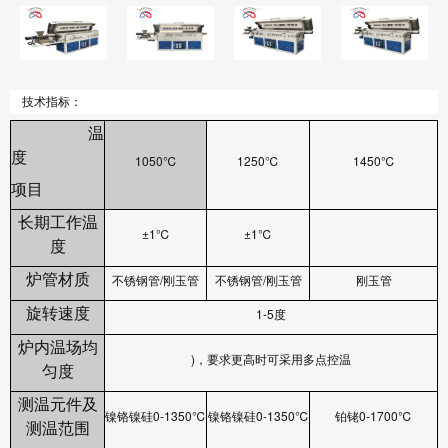
技术指标：
温
度
1050
℃
1250
℃
1450
℃
项目
长期工作温
±1
℃
±1
℃
度
炉管材质
不锈钢管
/
刚玉管
不锈钢管
/
刚玉管
刚玉管
旋转速度
1-5
度
炉内温场均
)
，要求更高时可采用多点控温
匀度
测温元件及
镍铬镍硅
0-1350
℃
镍铬镍硅
0-1350
℃
铂铑
0-1700
℃
测温范围