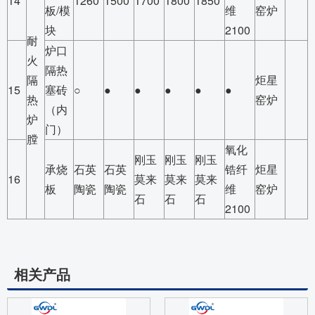
14
1260
1500
1700
1800
1850
板/模
维
窑炉
块
2100
耐
炉口
火
隔热
隔
炬星
15
塞砖
○
●
●
●
●
●
热
窑炉
（内
炉
门）
膛
氧化
刚玉
刚玉
刚玉
承烧
石英
石英
锆纤
炬星
16
莫来
莫来
莫来
板
陶瓷
陶瓷
维
窑炉
石
石
石
2100
相关产品