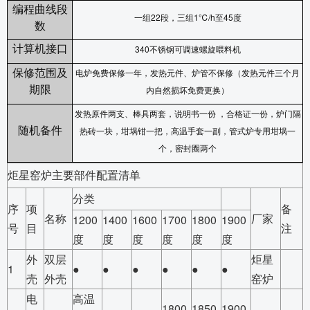
编程曲线段
一组
22
段，三组
1
℃
/h
至
45
度
数
计算机接口
340
不锈钢可调速螺旋喂料机
保修范围及
电炉免费保修一年，发热元件、炉管不保修（发热元件三个月
期限
内自然损坏免费更换）
发热原件两支、棒具两套，说明书一份 ，合格证一份，炉门隔
随机备件
热砖一块，坩埚钳一把，高温手套一副，管式炉专用坩埚一
个，密封圈两个
炬星窑炉主要部件配置清单
分类
序
项
备
名称
厂家
1200
1400
1600
1700
1800
1900
号
目
注
度
度
度
度
度
度
外
双层
炬星
1
●
●
●
●
●
●
壳
外壳
窑炉
电
高温
1800
1850
1900