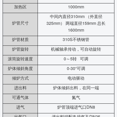
1000mm
加热区
310mm
中间内直径
（外直径
325mm
159mm
炉管尺寸
）
两端直径
总长
1600mm
310S
炉管材质
不锈钢管
炉管旋转
机械轴承传动，可自动旋转
0
5
滚筒旋转速度
～
转
可调
0-30
炉体倾斜角度
°可调
倾炉方式
电动驱动
进出料
炉体倾斜出料，在同一端
可通气体
氮气
DN8
进气
炉管顶端进气口
DN25
出气口
进出料端配备排气孔