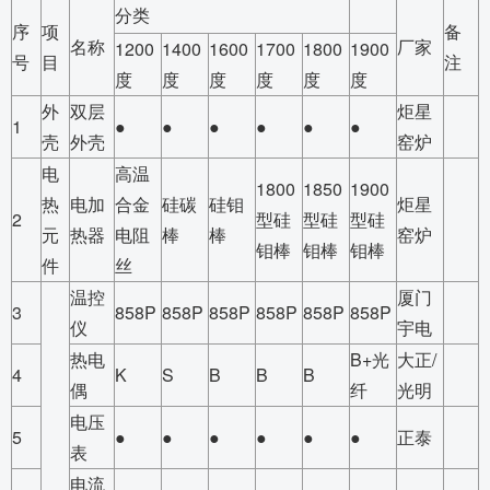
分类
序
项
备
名称
厂家
1200
1400
1600
1700
1800
1900
号
目
注
度
度
度
度
度
度
外
双层
炬星
1
●
●
●
●
●
●
壳
外壳
窑炉
电
高温
1800
1850
1900
热
电加
合金
硅碳
硅钼
炬星
2
型硅
型硅
型硅
元
热器
电阻
棒
棒
窑炉
钼棒
钼棒
钼棒
件
丝
温控
厦门
3
858P
858P
858P
858P
858P
858P
仪
宇电
热电
B+光
大正/
4
K
S
B
B
B
偶
纤
光明
电压
5
●
●
●
●
●
●
正泰
表
电流