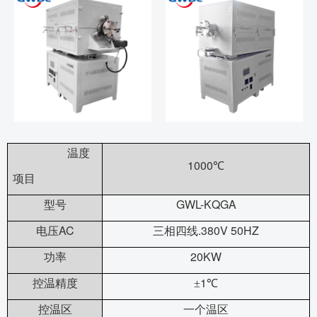
温度
1000
℃
项目
GWL-KQGA
型号
AC
.380V 50HZ
电压
三相四线
20KW
功率
1
控温精度
±
℃
控温区
一个温区