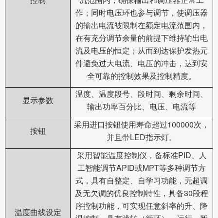
控制
流范围内，确保输出和调压器正常工
作；同时电压环也参与调节，使调压器
的输出电流被限制在额定电流范围内，
在有充分调节余量的前提下维持输出电
流及电压的恒定；从而到达保护发热元
件避免过大电流、电压的冲击，达到安
全可靠的控制效果及控制精度。
温度、温度段号、段时间、剩余时间、
显示参数
输出功率百分比、电压、电流等
100000
采用进口按钮使用寿命超过
次，
按钮
LED
并且带
指示灯。
PID
采用智能温度控制仪，备标准
、人
APID
MPT
工智能调节
或
等多种调节方
式，具有自整定、自学习功能，无超调
30
及无欠调的优良控制特性，具备
段程
序控制功能，可实现任意斜率的升、降
温度曲线设定