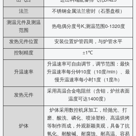
法兰
不锈钢金属法兰密封（石墨盘根）
测温元件及测温
K,
0-1320
热电偶分度号
测温范围
度
范围
发热元件位置
安装位置炉管四周，与炉管水平
1
控制精度
±
℃
升温速率可自由调节，调节范围：最快
10
10
/min
升温速率
升温速率每分钟
度（
度
）、最
1
1
/h
慢升温速率每小时
度（
度
）
采用高温合金电阻丝（含钼，炉丝表面
发热元件
1400
温度可达
度）
炉体采用数控机床加工，经抛光、打
磨、酸洗、磷化、喷涂塑粉、高温烘烤
炉体
等制作而成，外观新颖美观，具备了抗
氧化、耐酸碱、耐腐蚀、耐高温、容易