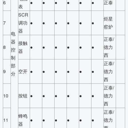
6
●
●
●
●
●
●
正泰
表
SCR
炬星
7
调功
●
●
●
●
●
●
窑炉
器
电
正泰/
器
接触
8
●
●
●
●
●
●
德力
控
器
西
制
正泰/
部
9
空开
●
●
●
●
●
●
德力
分
西
正泰/
10
按钮
●
●
●
●
●
●
德力
西
正泰/
蜂鸣
11
●
●
●
●
●
●
德力
器
西