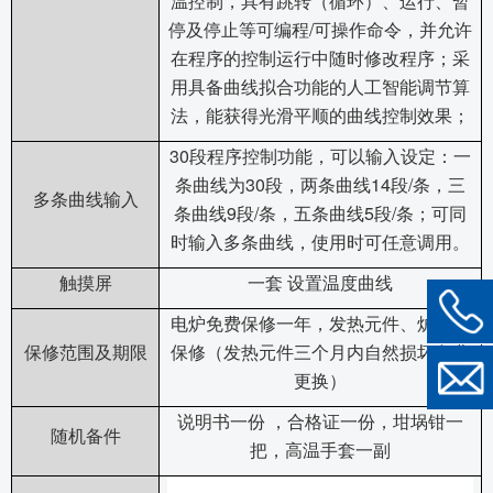
温控制，具有跳转（循环）、运行、暂
/
停及停止等可编程
可操作命令，并允许
在程序的控制运行中随时修改程序；采
用具备曲线拟合功能的人工智能调节算
法，能获得光滑平顺的曲线控制效果；
30
段程序控制功能，可以输入设定：一
30
14
/
条曲线为
段，两条曲线
段
条，三
多条曲线输入
9
/
5
/
条曲线
段
条，五条曲线
段
条；可同
时输入多条曲线，使用时可任意调用。
触摸屏
一套
设置温度曲线
电炉免费保修一年，发热元件、炉管不
保修范围及期限
保修（发热元件三个月内自然损坏免费
更换）
说明书一份
，合格证一份，坩埚钳一
随机备件
把，高温手套一副