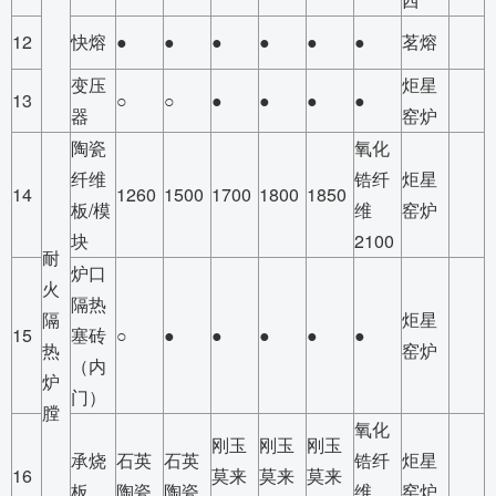
12
快熔
●
●
●
●
●
●
茗熔
变压
炬星
13
○
○
●
●
●
●
器
窑炉
陶瓷
氧化
纤维
锆纤
炬星
14
1260
1500
1700
1800
1850
板/模
维
窑炉
块
2100
耐
炉口
火
隔热
隔
炬星
15
塞砖
○
●
●
●
●
●
热
窑炉
（内
炉
门）
膛
氧化
刚玉
刚玉
刚玉
承烧
石英
石英
锆纤
炬星
16
莫来
莫来
莫来
板
陶瓷
陶瓷
维
窑炉