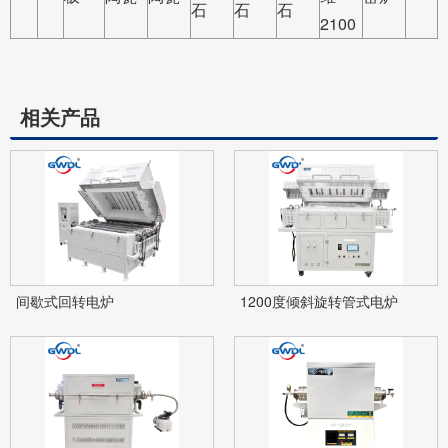
石
石
石
2100
相关产品
间歇式回转电炉
1200度倾斜旋转管式电炉