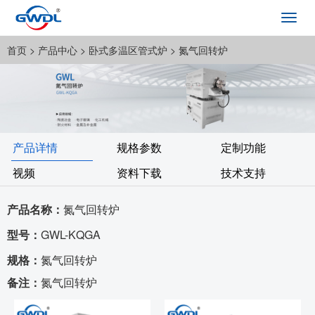
Toggl
navig
首页
> 产品中心 >
卧式多温区管式炉
> 氮气回转炉
产品详情
规格参数
定制功能
视频
资料下载
技术支持
产品名称：
氮气回转炉
型号：
GWL-KQGA
规格：
氮气回转炉
备注：
氮气回转炉