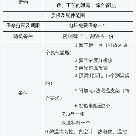
密码
数、工艺的泄露，综合管理。
质保及配件范围
保修范围及期限
电炉免费保修一年
随机备件
密封圈
5
个，
说明书一份
1.
氮气柜一台（可放入两
个氮气罐瓶）
2.
氮气浓度分析仪
3.
声光超温报警
4.
预留测温孔（
5
个测温偶
的）
5.
附加
5
点法测温支架（符
备注
合要求）
6.
发热电阻丝
2
个
7
u
.
盘一张
8.
送料杆一个
9.
炉温均匀性、真空计、热电偶、温控