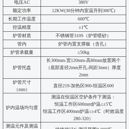
电压AC
380V
额定功率
12KW(30
分钟内室温升到300℃)
长期工作温度
600
℃
控温精度
±1℃
炉管材质
不锈钢管310S（炉管喷砂）
管内
炉管内置支撑板（含孔）
炉管承载量
≤50kg
长300mm-宽120mm-高80mm放置两个
炉管托盘
（底部直径2mm开孔-间距3mm）厚度
2mm
炉管尺寸
直径219-加热区900-恒温区600
（mm）
测温在恒温区空炉条件下测温：
恒温工作区600mm炉温≤±5℃
炉内温场均匀度
恒温工作区400mm炉温≤±4℃（时效温度
280-320）
测温元件及测温