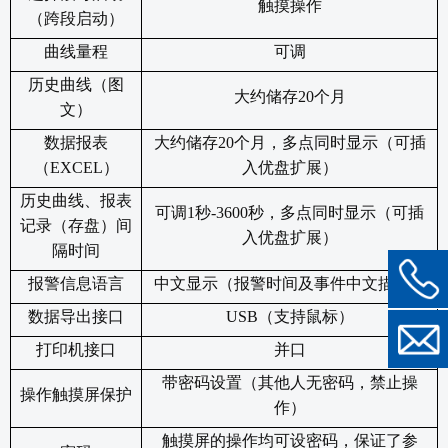
触摸操作
（跨段启动）
曲线量程
可调
历史曲线（图
大约储存20个月
文）
数据报表
大约储存20个月，多点同时显示（可插
（EXCEL）
入优盘扩展）
历史曲线、报表
可调1秒-3600秒，多点同时显示（可插
记录（存盘）间
入优盘扩展）
隔时间
报警信息语言
中文显示（报警时间及事件中文描述）
数据导出接口
USB
（支持鼠标）
打印机接口
并口
带密码设置（其他人无密码，禁止操
操作触摸屏保护
作）
触摸屏的操作均可设密码，保证了参