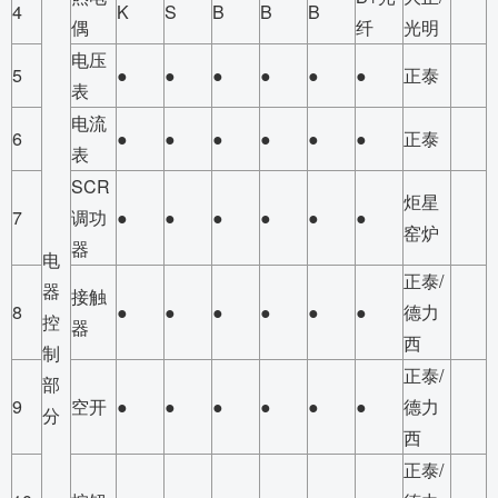
4
K
S
B
B
B
偶
纤
光明
电压
5
●
●
●
●
●
●
正泰
表
电流
6
●
●
●
●
●
●
正泰
表
SCR
炬星
7
调功
●
●
●
●
●
●
窑炉
器
电
正泰/
器
接触
8
●
●
●
●
●
●
德力
控
器
西
制
正泰/
部
9
空开
●
●
●
●
●
●
德力
分
西
正泰/