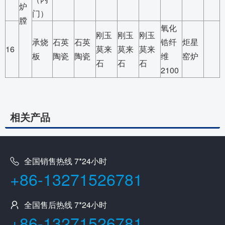
炉
门）
膛
氧化
刚玉
刚玉
刚玉
承烧
石英
石英
锆纤
炬星
16
莫来
莫来
莫来
板
陶瓷
陶瓷
维
窑炉
石
石
石
2100
相关产品
全国销售热线 7*24小时
+86-13271526781
全国售后热线 7*24小时
+86-13271526781