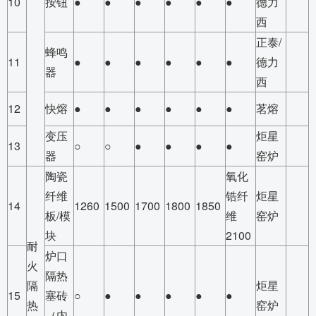
10
按钮
●
●
●
●
●
●
德力
西
正泰/
蜂鸣
11
●
●
●
●
●
●
德力
器
西
12
快熔
●
●
●
●
●
●
茗熔
变压
炬星
13
○
○
●
●
●
●
器
窑炉
陶瓷
氧化
纤维
锆纤
炬星
14
1260
1500
1700
1800
1850
板/模
维
窑炉
块
2100
耐
炉口
火
隔热
隔
炬星
15
塞砖
○
●
●
●
●
●
热
窑炉
（内