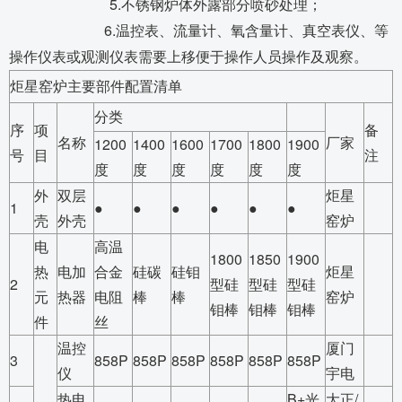
5.
不锈钢炉体外露部分喷砂处理；
6.
温控表、流量计、氧含量计、真空表仪、等
操作仪表或观测仪表需要上移便于操作人员操作及观察。
炬星窑炉主要部件配置清单
分类
序
项
备
名称
厂家
1200
1400
1600
1700
1800
1900
号
目
注
度
度
度
度
度
度
外
双层
炬星
1
●
●
●
●
●
●
壳
外壳
窑炉
电
高温
1800
1850
1900
热
电加
合金
硅碳
硅钼
炬星
2
型硅
型硅
型硅
元
热器
电阻
棒
棒
窑炉
钼棒
钼棒
钼棒
件
丝
温控
厦门
3
858P
858P
858P
858P
858P
858P
仪
宇电
热电
B+光
大正/