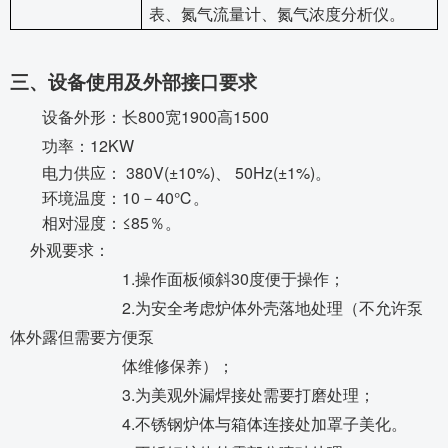
表、氮气流量计、氮气浓度分析仪。
三、
设备使用及外部接口要求
800
1900
1500
设备外形：长
宽
高
12KW
功率：
380V(±10%)
50Hz(±1%)
电力供应：
、
。
10
40℃
环境温度：
－
。
≤85
相对湿度：
％。
外观要求：
1.
30
操作面板倾斜
度便于操作；
2.
为安全考虑炉体外壳落地处理（不允许泵
体外露但需要方便泵
体维修保养）；
3.
为美观外漏焊接处需要打磨处理；
4.
不锈钢炉体与箱体连接处加罩子美化。