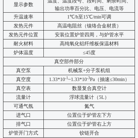
温度、温度段号、段时间、剩余时间、
显示参数
输出功率百分比、电压、电流等
升温速率
1
℃/h至15℃/min可调
发热元件
高温电阻丝（镍络合金材质）
发热元件位置
安装位置炉管四周，与炉管水平
耐火材料
高纯氧化铝纤维板保温材料
炉体温度
≤45度
真空部件部分
真空泵
机械泵+分子泵机组
-1
-3
真空度
1.33*10
~1.33*10
Pa
（抽速≤30min）
真空表
数显复合真空计
流量计
浮球流量计（5L）
可通气氛
氮气
进气口
位置位于炉管左下方
排气口
位置位于炉管右上方
炉管开门方式
铰链开合