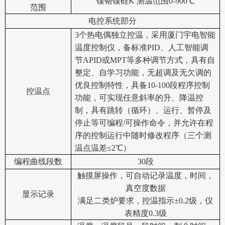
镍铬镍硅K 测温范围0-900℃
范围
电控系统部分
3
个热电偶独立控温，采用厦门宇电智能
温度控制仪，备标准PID、人工智能调
节APID或MPT等多种调节方式，具有自
整定、自学习功能，无超调及无欠调的
优良控制特性，具备10-100段程序控制
控温点
功能，可实现任意斜率的升、降温控
制，具有跳转（循环）、运行、暂停及
停止等可编程/可操作命令，并允许在程
序的控制运行中随时修改程序（三个测
温点温差≤2℃）
编程曲线段数
30
段
触摸屏操作，可自动记录温度，时间，
真空度数据
显示记录
满足二类炉要求，控温指示±0.2级，仪
表精度0.3级