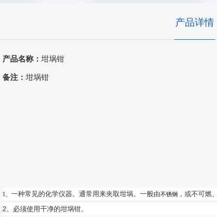
高温窑具
产品详情
发热体/测温元件
产品名称：
坩埚钳
耐火原料
备注：
坩埚钳
代工服务
一种常见的化学仪器。通常用来夹取坩埚。一般由
，或不可燃
1、
不锈钢
2、
必须使用干净的坩埚钳。