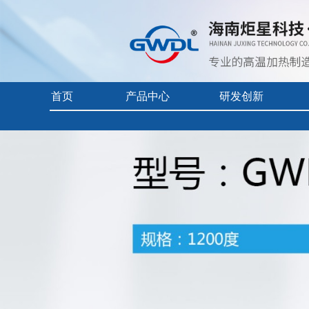
首页
产品中心
研发创新
首页
> 产品中心 >
氧化镁陶瓷
> 坩埚钳
实验电炉
核心技术
企业视频
真空/气氛炉
前沿科技
产品中心目
工业电炉
产品使用及
电热烘干箱
自动化控制
耐火隔热材料