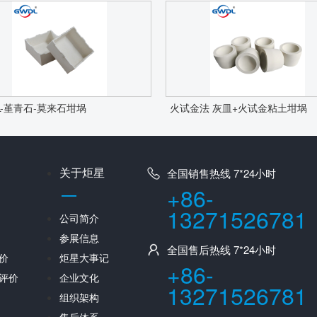
L-堇青石-莫来石坩埚
火试金法 灰皿+火试金粘土坩埚
关于炬星
全国销售热线 7*24小时
+86-
13271526781
公司简介
参展信息
全国售后热线 7*24小时
价
炬星大事记
+86-
评价
企业文化
13271526781
组织架构