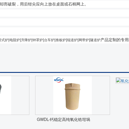
却而破裂，用后钳尖应向上放在桌面或
石
棉网
上。
|
|
|
|
|
|
|
|
产品定制的专用
管式炉
电阻炉
升降炉
钟罩炉
台车炉
推板炉
辊道炉
网带炉
隧道炉
GWDL-钙稳定高纯氧化锆坩埚