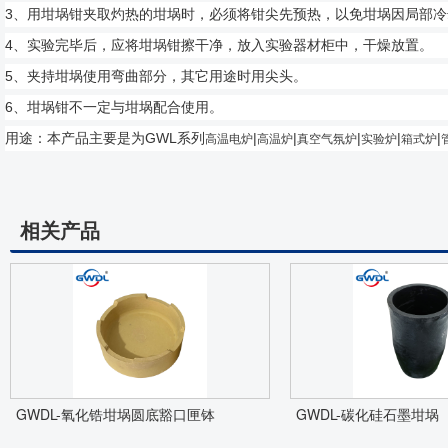
3、用
坩埚
钳夹取灼热的坩埚时，必须将钳尖先预热，以免坩埚因局部冷
4、实验完毕后，应将坩埚钳擦干净，放入实验器材柜中，干燥放置。
5、夹持坩埚使用弯曲部分，其它用途时用尖头。
6、坩埚钳不一定与坩埚配合使用。
用途：本产品主要是为GWL系列
|
|
|
|
|
高温电炉
高温炉
真空气氛炉
实验炉
箱式炉
相关产品
GWDL-氧化锆坩埚圆底豁口匣钵
GWDL-碳化硅石墨坩埚