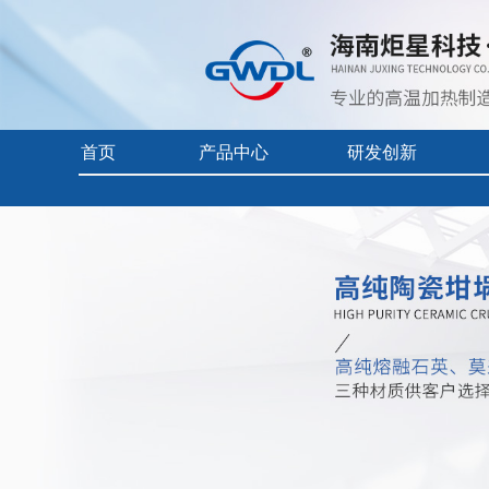
首页
产品中心
研发创新
首页
> 产品中心 >
刚玉/莫来石陶瓷
> 带边柱形坩埚
实验电炉
核心技术
企业视频
真空/气氛炉
前沿科技
产品中心目
工业电炉
产品使用及
电热烘干箱
自动化控制
耐火隔热材料