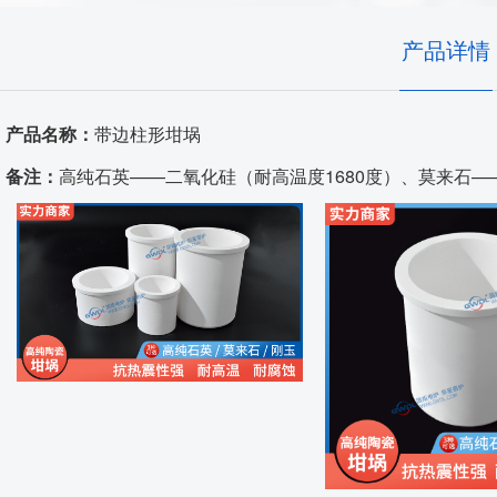
高温窑具
产品详情
发热体/测温元件
产品名称：
带边柱形坩埚
耐火原料
备注：
高纯石英——二氧化硅（耐高温度1680度）、莫来石——6
代工服务