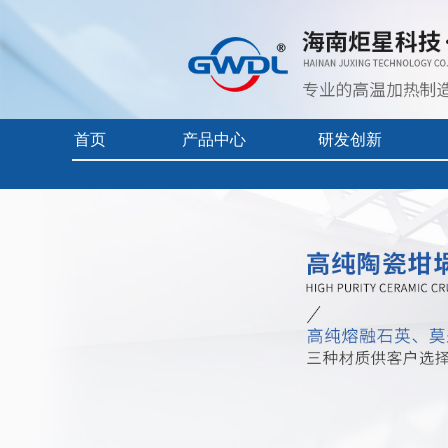
首页
产品中心
研发创新
首页
> 产品中心 >
石英陶瓷
> 高纯熔融石英坩埚（熔块炉用
实验电炉
核心技术
企业视频
真空/气氛炉
前沿科技
产品中心目
工业电炉
产品使用及
电热烘干箱
自动化控制
耐火隔热材料