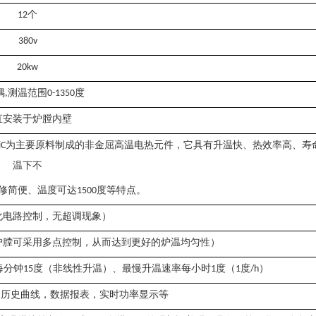
个
12
380v
20kw
偶
测温范围
度
,
0-1
35
0
直安装于炉膛
内壁
为主要原料制成的非金屈高温电热元件，它具有升温快、热效率高、寿
iC
温下不
修简便、温度可达
度等特点。
1500
化电路控制，无超调现象）
炉膛可采用多点控制，从而达到更好的炉温均匀性）
每分钟
度（非线性升温）、最慢升温速率每小时
度（
度
）
15
1
1
/h
，历史曲线，数据报表，实时功率显示等