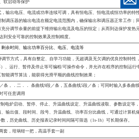
、软启动等保护
式，输出电压、电流或功率连续可调，具有恒电压、恒电流或恒功率的特
限制调压器的输出电流在额定电流范围内，确保输出和调压器正常工作；
有充分调节余量的前提下维持输出电流及电压的恒定；从而到达保护发热
达到安全可靠的控制效果及控制精度。
、剩余时间、输出功率百分比、电压、电流等
多种调节方式，具有自整定、自学习功能，无超调及无欠调的优良控制特性，
）、运行、暂停及停止等可编程/可操作命令，并允许在程序的控制运行
工智能调节算法，能获得光滑平顺的曲线控制效果；
4段／条，．二．． 条曲线9段／条，五条曲线5段／条；可同时输入多条曲
时可任意调用
算机控制电炉启动、暂停、停止、升温曲线设定、升温曲线读取、参数设定等
值、输出值、段时间、段号、升温曲线、功率百分比曲线，可通过计算机
，历史曲线、历史报表记录时间间隔可筛选（1s-1h）可长期保存。
两套，坩埚钳一把，高温手套一副