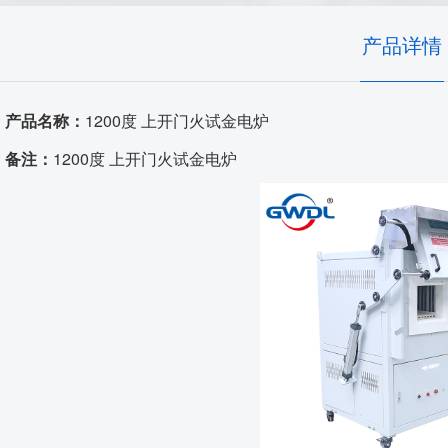
高温窑具
产品详情
发热体/测温元件
产品名称：
1200度 上开门火试金电炉
耐火原料
备注：
1200度 上开门火试金电炉
代工服务