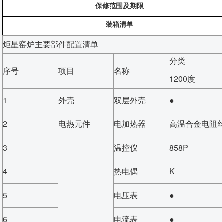
保修范围及期限
装箱清单
炬星窑炉主要部件配置清单
分类
序号
项目
名称
1200度
1
外壳
双层外壳
●
2
电热元件
电加热器
高温合金电阻
3
温控仪
858P
4
热电偶
K
5
电压表
●
6
电流表
●