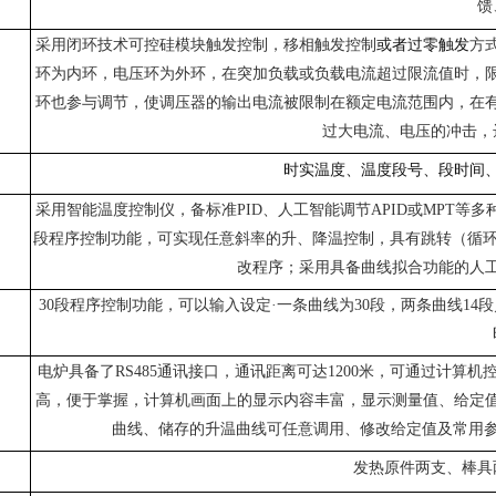
馈
采用闭环技术可控硅模块触发控制，移相触发控制
或者过零触发
方
环为内环，电压环为外环，在突加负载或负载电流超过限流值时，
环也参与调节，使调压器的输出电流被限制在额定电流范围内，在
过大电流、电压的冲击，
时实温度、温度段号、段时间
采用智能温度控制仪，备标准PID、人工智能调节APID或MPT等
段程序控制功能，可实现任意斜率的升、降温控制，具有跳转（循环
改程序；采用具备曲线拟合功能的人
30段程序控制功能，可以输入设定·一条曲线为30段，两条曲线1
电炉具备了RS485通讯接口，通讯距离可达1200米，可通过计
高，便于掌握，计算机画面上的显示内容丰富，显示测量值、给定
曲线、储存的升温曲线可任意调用、修改给定值及常用参数
发热原件两支、棒具