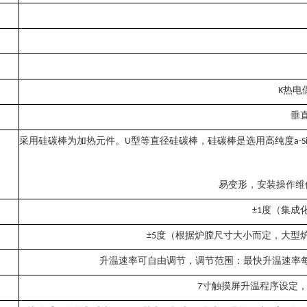
热电
K
垂
采用硅碳棒为加热元件。
型等直径硅碳棒，硅碳棒是选用高纯度
U
a-S
易变形，安装操作维
度（集成
±1
度（根据炉膛尺寸大小而定，大型
±
5
升温速率可自由调节，调节范围：最快升温速率
寸触摸屏升温程序设定
7