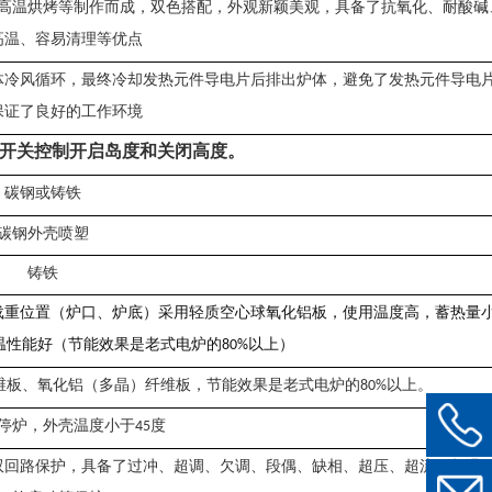
高温烘烤等制作而成，双色搭配，外观新颖美观，具备了抗氧化、耐酸碱
高温、容易清理等优点
体冷风循环，最终冷却发热元件导电片后排出炉体，避免了发热元件导电
保证了良好的工作环境
开关控制开启岛度和关闭高度。
碳钢或铸铁
碳钢外壳喷塑
铸铁
载重位置（炉口、炉底）采用轻质空心球氧化铝板，使用温度高，蓄热量
温性能好（节能效果是老式电炉的
以上）
80%
维板、氧化铝（多晶）纤维板，节能效果是老式电炉的
以上。
80%
停炉，外壳温度小于
度
45
双回路保护，具备了过冲、超调、欠调、段偶、缺相、超压、超流、超温