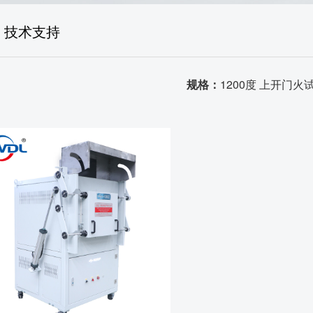
生产场景
技术支持
荣誉资质
品质证书
规格：
1200度 上开门火
发货场景