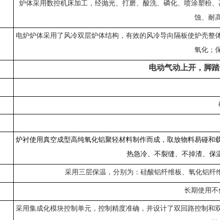
炉体采用数控机床加工，经抛光、打磨、酸洗、磷化、喷涂塑粉、
蚀、耐
电炉炉体采用了风冷双层炉体结构，有效的风冷导向隔板使炉壳整
氧化；
电
动气动上开，脚踏
炉衬使用真空成型高纯氧化铝聚轻材料制作而成，取放物料易碰和
热急冷、不裂缝、不掉渣、保
采用三层保温，分别为：硅酸铝纤维板、氧化铝纤
长期使用不
采用集成化模块控制单元，控制精度准确，并设计了双回路控制和