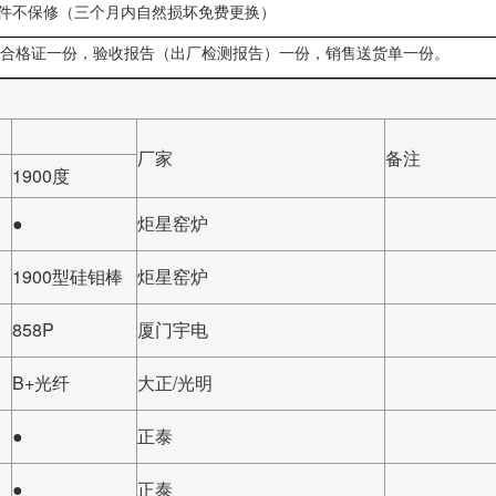
件不保修（三个月内自然损坏免费更换）
合格证一份，验收报告（出厂检测报告）一份，销售送货单一份。
厂家
备注
1900度
●
炬星窑炉
1900型硅钼棒
炬星窑炉
858P
厦门宇电
B+光纤
大正/光明
●
正泰
●
正泰