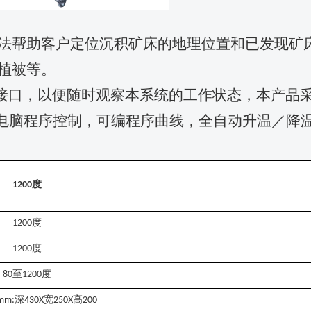
方法帮助客户定位沉积矿床的地理位置和已发现矿
植被等。
接口，以便随时观察本系统的工作状态，本产品
电脑程序控制，可编程序曲线，全自动升温／降
度
1
2
00
度
1
2
00
度
1
20
0
至
度
80
1
2
00
深
宽
高
mm:
430X
250X
200