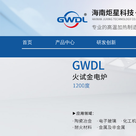
首页
产品中心
研发创新
首页
> 产品中心 >
石英陶瓷
> 1200度 上开门火试金电炉
实验电炉
核心技术
企业视频
真空/气氛炉
前沿科技
产品中心目
工业电炉
产品使用及
电热烘干箱
自动化控制
耐火隔热材料