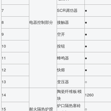
7
SCR调功器
●
8
电器控制部分
接触器
●
9
空开
●
10
按钮
●
11
蜂鸣器
●
12
快熔
●
13
变压器
○
陶瓷纤维板/模
14
1260
块
炉口隔热塞砖
15
耐火隔热炉膛
○