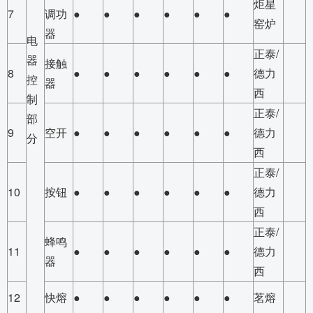
炬星
7
调功
●
●
●
●
●
●
窑炉
器
电
正泰/
器
接触
8
●
●
●
●
●
●
德力
控
器
西
制
正泰/
部
9
空开
●
●
●
●
●
●
德力
分
西
正泰/
10
按钮
●
●
●
●
●
●
德力
西
正泰/
蜂鸣
11
●
●
●
●
●
●
德力
器
西
12
快熔
●
●
●
●
●
●
茗熔