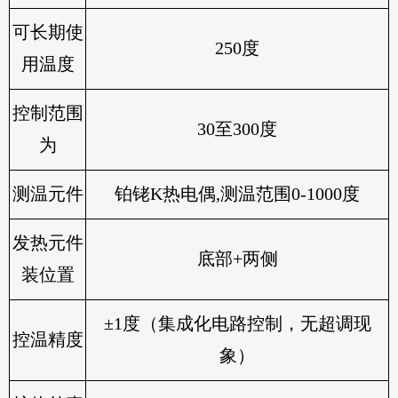
可长期使
250
度
用温度
控制范围
30
至300度
为
测温元件
铂铑
K
热电偶
,
测温范围
0-1000
度
发热元件
底部
+
两侧
装位置
±
1
度（集成化电路控制，无超调现
控温精度
象）