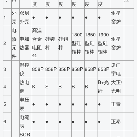
度
度
度
度
度
度
外
双层
炬星
1
●
●
●
●
●
●
壳
外壳
窑炉
电
高温
1800
1850
1900
热
电加
合金
硅碳
硅钼
炬星
2
型硅
型硅
型硅
元
热器
电阻
棒
棒
窑炉
钼棒
钼棒
钼棒
件
丝
温控
厦门
3
858P
858P
858P
858P
858P
858P
仪
宇电
热电
B+光
大正/
4
K
S
B
B
B
偶
纤
光明
电压
5
●
●
●
●
●
●
正泰
表
电流
6
●
●
●
●
●
●
正泰
表
SCR