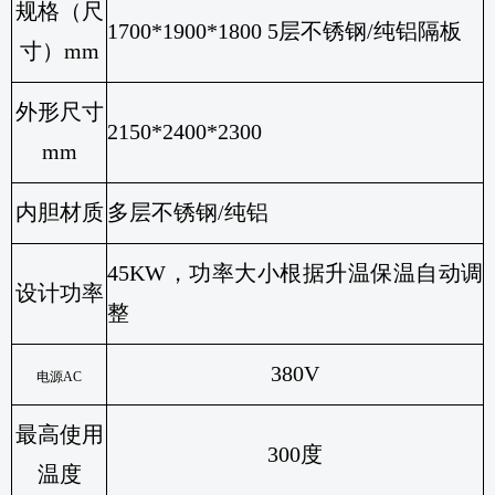
规格（尺
1700*1900*1800 5
层不锈钢/纯铝隔板
寸）
mm
外形尺寸
2150*2400*2300
mm
内胆材质
多层不锈钢
/
纯铝
45KW
，功率大小根据升温保温自动调
设计功率
整
380V
电源
AC
最高使用
300
度
温度