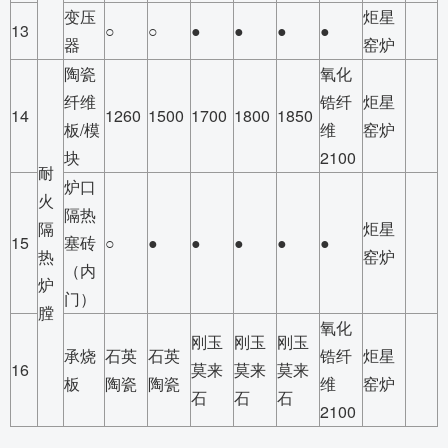
变压
炬星
13
○
○
●
●
●
●
器
窑炉
陶瓷
氧化
纤维
锆纤
炬星
14
1260
1500
1700
1800
1850
板/模
维
窑炉
块
2100
耐
炉口
火
隔热
隔
炬星
15
塞砖
○
●
●
●
●
●
热
窑炉
（内
炉
门）
膛
氧化
刚玉
刚玉
刚玉
承烧
石英
石英
锆纤
炬星
16
莫来
莫来
莫来
板
陶瓷
陶瓷
维
窑炉
石
石
石
2100