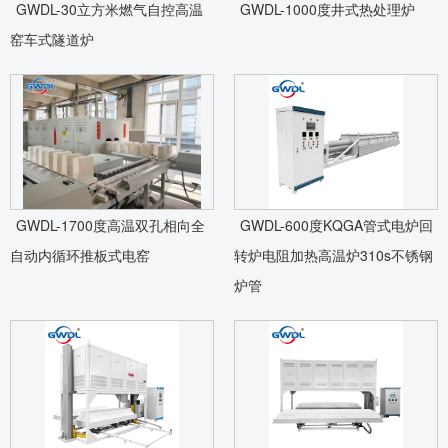
GWDL-30立方米燃气自控高温
GWDL-1000度井式热处理炉
窑车式隧道炉
GWDL-1700度高温双孔相向全
GWDL-600度KQGA管式电炉回
自动内循环推板式电窑
转炉电阻加热高温炉310s不锈钢
炉管