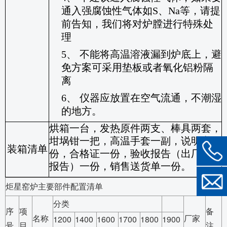
通入强腐蚀性气体如
S
、
Na
等，请提
前告知，我们将对炉膛进行特殊处
理
5、
不能将高温溶液漏到炉底上，避
免方案可采用垫板或者氧化铝粉隔
离
6、
仪器应放置在空气流通，不潮湿
的地方。
烘箱一台，发热原件两支、棒具两套，
坩埚钳一把，高温手套一副，说明书一
装箱清单
份，合格证一份，验收报告（出厂检测
报告）一份，销售送货单一份。
炬星窑炉主要部件配置清单
分类
序
项
备
名称
厂家
1200
1400
1600
1700
1800
1900
号
目
注