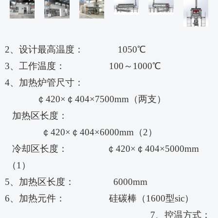
2、设计最高温度
：
1050
℃
3、工作温度：
100
～
10
00℃
4、加热炉管尺寸：
￠420×￠404×7
500
mm（两支）
加热区长度：
￠
420×￠404×60
00
mm（2）
冷却区长度：
￠
420×￠404×50
00
mm
（1）
5、加热区长度： 60
0
0mm
6、加热元件： 硅碳棒（1
600
型
sic）
7、控温方式：