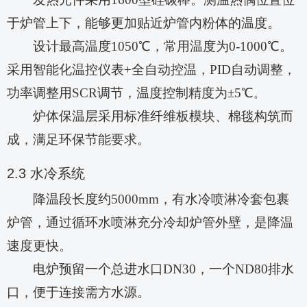
于炉管上下，能够更加贴近炉管内粉体的温度。
设计最高温度
1050℃，常用温度为0-10
0
0℃。
采用智能化温控仪表+全自动控温，PID自动调整，
功率调整用SCR调节，温度控制精度为±
5
℃
。
炉体保温层采用标准纤维板模块、棉毯构筑而
成，满足环保节能要求。
2.3
水冷系统
降温段长度约
5
00
0mm，有水冷喷淋冷套包裹
炉管
，通过循环水喷淋充分冷却炉管外壁，是降温
速度更快。
电炉预留一个总进水口
DN30，一个ND80排水
口，便于连接需方水源。