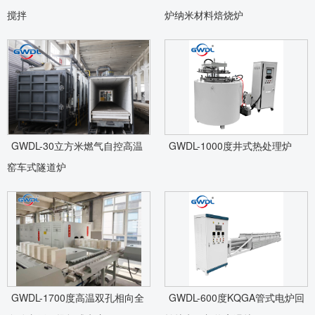
搅拌
炉纳米材料焙烧炉
GWDL-30立方米燃气自控高温
GWDL-1000度井式热处理炉
窑车式隧道炉
GWDL-1700度高温双孔相向全
GWDL-600度KQGA管式电炉回