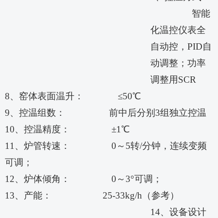
智能
化温控仪表全
自动控，PID自
动调整；功率
调整用SCR
8、
窑体表面温
升
：
≤
50
℃
9、
控温组数：
前中后分别
3
组
独立控温
10、控温精度： ±1℃
11、炉管转速： 0～5转/分钟，连续变频
可调；
12、炉体倾角： 0～
3
°可调；
13、产能
：
25-33kg/h（参考）
14、设备设计