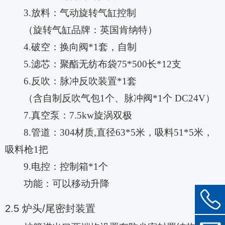
3.放料：气动旋转气缸控制
（旋转气缸品牌：英国肯纳特）
4.破空：换向阀*1套，自制
5.滤芯：聚酯无纺布袋75*500长*12支
6.反吹：脉冲反吹装置*1套
（含自制反吹气包
1个、脉冲阀*1个 DC24V）
7.真空泵：7.5kw旋涡双极
8.管道：304材质,直径63*5米，吸料51*5米，
吸料枪1把
9.电控：控制箱*1个
功能：可以移动升降
2.5
炉头
/
尾密封装置