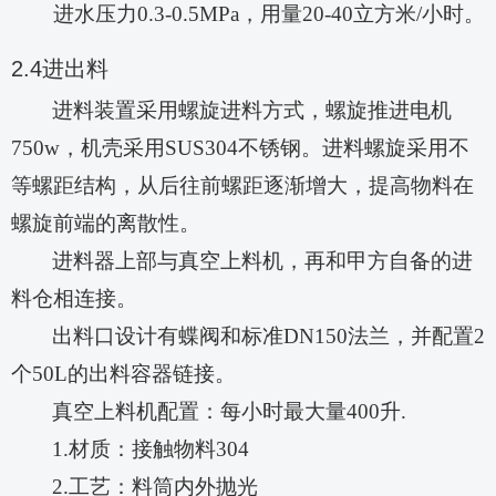
进水压力
0.3-0.5MPa，用量20-40立方米/小时。
2.4
进出料
进料装置采用螺旋进料方式，螺旋推进电机
750w，机壳采用S
US304
不锈钢。进料螺旋采用不
等螺距结构，从后往前螺距逐渐增大，提高物料在
螺旋前端的离散性。
进料器上部与真空上料机，再和甲方自备的进
料仓相连接。
出料口设计有蝶阀和标准
D
N
1
50
法兰，并配置
2
个50L的出料容器链接。
真空上料机配置：每小时最大量
400升.
1.材质：接触物料304
2.工艺：料筒内外抛光