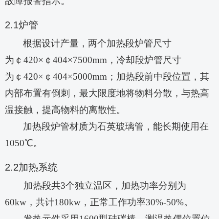
故障报警指示。
2.1
炉管
根据设计产量，两个加热段炉管尺寸
为
￠
420×￠404×7
500
mm，冷却段炉管尺寸
为￠420×￠404×50
00
mm
；加热段前中段位置，其
内部布置有倒刺，最大限度地将物料分散，与热高
温接触，提高物料的离散性。
加热段炉管材质为石英玻璃管，能长期使用在
1050℃。
2.2
加热系统
加热段共
3个独立温区，加热功率分别为
60kw，共计180kw，正常工作功率3
0
%-
50
%。
发热元件采用
1
600
型硅碳棒。测温热偶位置位