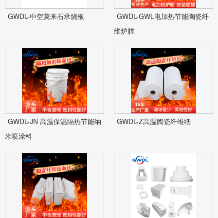
GWDL-中空莫来石承烧板
GWDL-GWL电加热节能陶瓷纤
维炉膛
GWDL-JN 高温保温隔热节能纳
GWDL-Z高温陶瓷纤维纸
米喷涂料