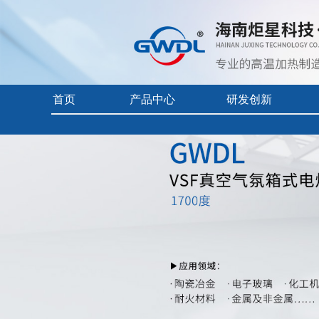
首页
产品中心
研发创新
首页
> 产品中心 >
高真空电炉
> GWDL-1700度VSF真空气
实验电炉
核心技术
企业视频
真空/气氛炉
前沿科技
产品中心目
工业电炉
产品使用及
电热烘干箱
自动化控制
耐火隔热材料