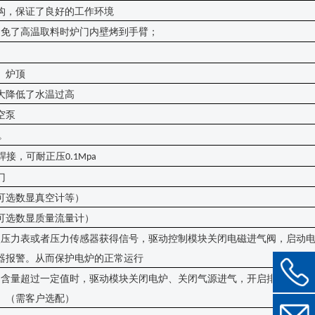
构，保证了良好的工作环境
避免了高温取料时炉门内壁烤到手臂；
。
、炉顶
大降低了水温过高
空泵
。
焊接，可耐正压
0.1Mpa
门
可选数显真空计等）
可选数显质量流量计）
点压力表或者压力传感器获得信号，驱动控制模块关闭电磁进气阀，启动
器报警。从而保护电炉的正常运行
的含量超过一定值时，驱动模块关闭电炉、关闭气源进气，开启排气口、
。（需客户选配）