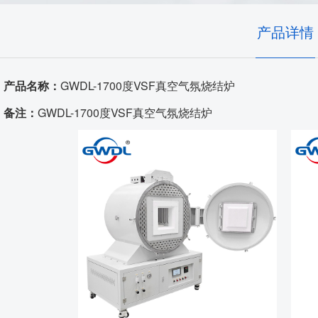
高温窑具
产品详情
发热体/测温元件
产品名称：
GWDL-1700度VSF真空气氛烧结炉
耐火原料
备注：
GWDL-1700度VSF真空气氛烧结炉
代工服务