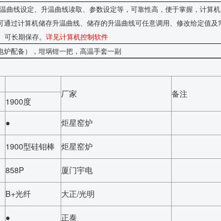
温曲线设定、升温曲线读取、参数设定等
，可靠性高，便于掌握
，
计算机
可通过计算机
储存升温曲线、储存的升温曲线可任意调用、
修改给定值及
1h）可长期保存。
详见计算机控制软件
以上电炉配备），坩埚钳一把，高温手套一副
厂家
备注
1900度
●
炬星窑炉
1900型硅钼棒
炬星窑炉
858P
厦门宇电
B+光纤
大正/光明
●
正泰