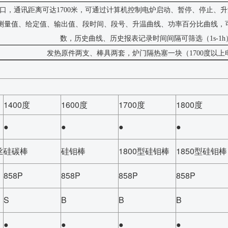
接口，通讯距离可达1700米，可通过
计算机控制
电炉启动、暂停、停止、升
测量值、给定值、输出值
、段时间、段号、升温曲线、功率百分比曲线，
数
，历史曲线、历史报表记录时间间隔可筛选（
1s-
发热原件两支、棒具两套，炉门隔热塞一块（
1700度
1400度
1600度
1700度
1800度
●
●
●
●
丝
硅碳棒
硅钼棒
1800型硅钼棒
1850型硅钼棒
858P
858P
858P
858P
S
B
B
B
●
●
●
●