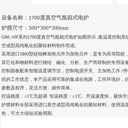
设备名称
：
度真空气氛箱式电炉
1700
炉膛尺寸：500*300*300mm
系列
度真空气氛箱式电炉如图所示
集温度控制系
GWL-VSF
1700
,
空成型高纯氧化铝聚轻材料
制作而成
。
采用进口
型硅钼棒加热元件为加热元件；是专为高等院校
1800
其它化和物材料进行烧结﹑融化﹑分析、生产而研制的专用设
控制面板配有智能温度调节仪，控制电源开关、主加热工作
停
/
统的工作状态，本产品采用可靠的集成化电路，工作环境好，
参数及程序，灵活方便、操作简单。
控温精度：
±
℃无超调 恒温精度：±
℃。升温速度快，最快升
1
1
炉膛材料全部采用进口真空成型高纯氧化铝聚轻材料，使用温
热，可大大缩短试验周期。