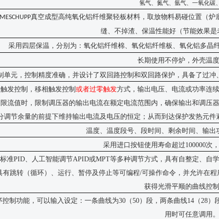
氢气、氮气、氩气、一氧化碳
真空成型高纯氧化铝纤维聚轻板材料
，取放物料易碰位置（炉
MESCHUPP
缝、不掉渣、保温性能好（节能效果是
采用四层保温，分别为：氧化铝纤维棉、氧化铝纤维板、氧化铝多晶
长期使用不停炉，外壳温
制单元，控制精度准确，并设计了双回路控制和双回路保护，具备了过冲
块
触发
控制，
移相触发控制
或者过零触发
方式，输出电压、电流或功率连
过限流值时，限制调压器的输出电流在额定电流范围内，确保输出和调压
分调节余量的前提下维持输出电
流及电压
的恒定
；从而到达保护发热元件
温度、温度段号、段时间、剩余时间、输出
采用进口按钮使用寿命超过
100000
标准
PID、人工智能调节APID或MPT等多种调节方式，具有自整定、
具有跳转（循环）、运行、暂停及停止等可编程/可操作命令，并允许在程
获得光滑平顺的曲线控
序控制功能，可以输入设定：一条曲线为30（50）段，两条曲线14（28）
用时可任意调用