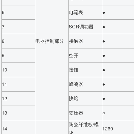
6
电流表
●
7
SCR调功器
●
8
电器控制部分
接触器
●
9
空开
●
10
按钮
●
11
蜂鸣器
●
12
快熔
●
13
变压器
○
陶瓷纤维板/模
14
1260
块