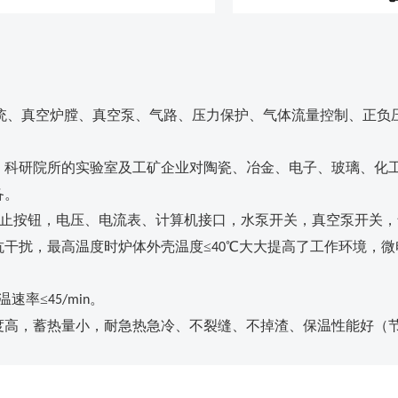
统、真空炉膛、真空泵、气路、压力保护、气体流量控制、正负
﹑科研院所的实验室及工矿企业对
陶瓷、冶金、电子、玻璃、化
备。
止按钮，电压、电流表、计算机接口，水泵开关，真空泵开关，
抗干扰，最高温度时炉体外壳温度
≤
℃大大提高了工作环境，微
40
温速率≤
。
45/min
度高，蓄热量小，耐急热急冷、不裂缝、不掉渣、保温性能好（