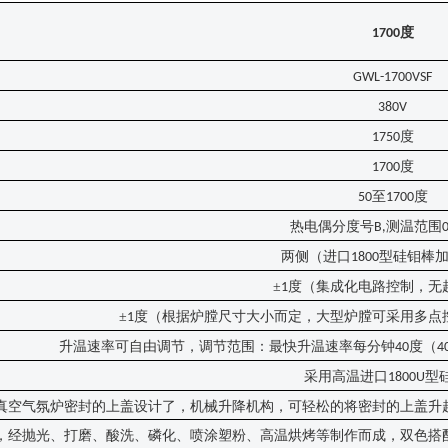
度
1700
GWL-1700VSF
380V
度
1750
度
1700
至
度
50
1700
热电偶分度号
测温范围
B,
两侧（进口
型硅钼棒
1800
±
度（集成化电路控制，无
1
±
度（根据炉膛尺寸大小而定，大型炉膛可采用多点
1
升温速率可自由调节，调节范围：最快升温速率每分钟
度（
40
4
采用高温进口
型
1800U
真空气氛炉密封的上盖设计了，机械升降机构，可轻松的将密封的上盖升
，经抛光、打磨、酸洗、磷化、喷涂塑粉、高温烘烤等制作而成，双色搭