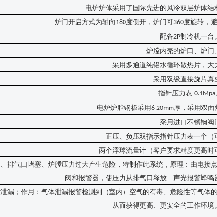
电炉炉体采用了国际先进的风冷双层炉体结
炉门开启方式为轴向
度侧开，炉门可
度旋转，
180
360
配备
制冷机一台
2P
炉膛内壳的炉口、炉门
采用多通道纯铝水循环散热片，大
采用双级直接旋片真
指针压力表
-0.1Mpa
电炉炉膛钢板采用
厚，采用双面
6-20mm
采用进口不锈钢阀
正压、负压双指示指针压力表一个（
两个浮球流量计（客户要求精度更高时
闭、排气口堵塞、炉膛压力过大产生危险，特制作此系统，原理：由电接
阀和报警器，使压力从排气口释放，声光报警蜂鸣
生泄漏；作用：气体泄漏报警检测到（室内）空气的有毒、危险性等气体
从而获得更高、更安全的工作环境