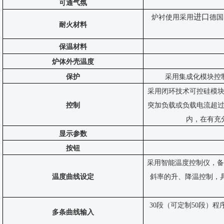
可通气氛
进口
炉衬使用采用
德国
耐火材料
保温材料
炉体外壳温度
保护
采用集成化模块控
采用
闭环技术可控硅
模
控制
突加负载或负载电流超
内，在有充
显示参数
按钮
采用智能温度控制仪，
备
温度曲线设定
斜率的升、降温控制，
30段（可定制50段）程
多条曲线输入