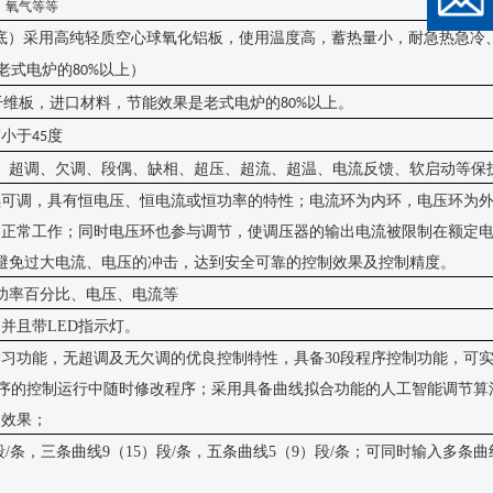
、氧气等等
底）采用高纯轻质空心球氧化铝板，使用温度高，蓄热量小，耐急热急冷
老式电炉的
以上）
80%
纤维板，进口材料，节能效果是老式电炉的
以上。
80%
度小于
度
45
、超调、欠调、段偶、缺相、超压、超流、超温、电流反馈、软启动等保
续可调，具有恒电压、恒电流或恒功率的特性
；
电流环为内环，电压环为
器正常工作；同时电压环也参与调节，使调压器的输出电流被限制在额定
避免过大电流、电压的冲击，达到安全可靠的控制效果及控制精度。
功率百分比、电压、电流等
次，并且带LED指示灯。
自学习功能，无超调及无欠调的优良控制特性
，
具备
30段程序控制功能，可
序的控制运行中随时修改程序；采用具备曲线拟合功能的人工智能调节算
制效果；
段/条，三条曲线9（15）段/条，五条曲线5（9）段/条；可同时输入多条
。