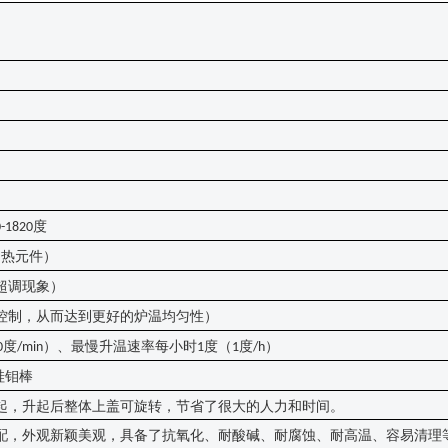
度
0-1820
加热元件
）
超调现象）
控制，从而达到更好的炉温均匀性）
度
）、最慢升温速率每小时
度（
度
）
0
/min
1
1
/h
硅钼棒
起，升起后整体上盖可旋转，节省了很大的人力和时间。
配，外观新颖美观，具备了抗氧化、耐酸碱、耐腐蚀、耐高温、容易清理