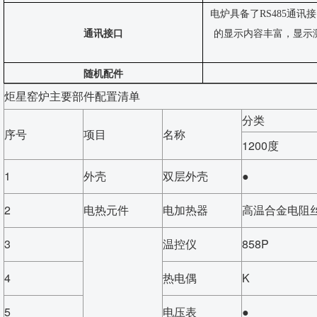
电炉具备了
RS485通讯
通讯接口
的显示内容丰富，显示
随机配件
炬星窑炉主要部件配置清单
分类
序号
项目
名称
1200度
1
外壳
双层外壳
●
2
电热元件
电加热器
高温合金电阻
3
温控仪
858P
4
热电偶
K
5
电压表
●