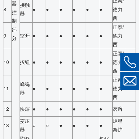
正泰/
器
接触
8
●
●
●
●
●
●
德力
控
器
西
制
正泰/
部
9
空开
●
●
●
●
●
●
德力
分
西
正泰/
10
按钮
●
●
●
●
●
●
德力
西
正泰/
蜂鸣
11
●
●
●
●
●
●
德力
器
西
12
快熔
●
●
●
●
●
●
茗熔
变压
炬星
13
○
○
●
●
●
●
器
窑炉
陶瓷
氧化