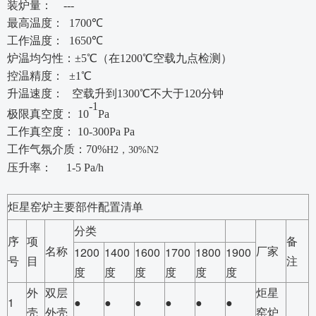
装炉量：
---
最高温度：
1700
℃
工作温度：
1650
℃
炉温均匀性：
±5℃（在1200℃
空载
九点检测）
控温精度：
±1℃
升温速度：
空载升到
13
00
℃不大于120分钟
-1
极限真空度：
10
Pa
工作真空度：
10-300Pa Pa
工作气氛介质
：
70%
H2
，
3
0%N2
压升率：
1-5 Pa/h
炬星窑炉主要部件配置清单
分类
序
项
备
名称
厂家
1200
1400
1600
1700
1800
1900
号
目
注
度
度
度
度
度
度
外
双层
炬星
1
●
●
●
●
●
●
壳
外壳
窑炉