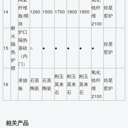
纤维
锆纤
炬星
14
1260
1500
1700
1800
1850
板/模
维
窑炉
块
2100
耐
炉口
火
隔热
隔
炬星
15
塞砖
○
●
●
●
●
●
热
窑炉
（内
炉
门）
膛
氧化
刚玉
刚玉
刚玉
承烧
石英
石英
锆纤
炬星
16
莫来
莫来
莫来
板
陶瓷
陶瓷
维
窑炉
石
石
石
2100
相关产品