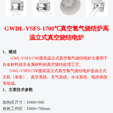
GW
D
L
-
VSFS-1700
℃真空氢气烧结炉高
温
立
式真空烧结电炉
1
、概述
GWL
-VSFS1700
度
高温
立
式真空
氢气烧结
电炉主要用于
合金材料或非金属材料的真空烧结处理工艺。
GWL
-VSFS1700
度
高温
立
式真空
氢气烧结
电炉是由
立
式
主机（单室）、真空系统、充气系统、水冷系统、电控系统
等组成。
2
、主要技术参数
加热区尺寸：
D
900
×
900
有效工作区：
D800
×700
mm