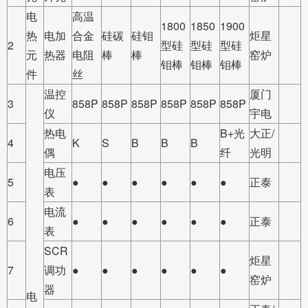
电
高温
1800
1850
1900
热
电加
合金
硅碳
硅钼
炬星
2
型硅
型硅
型硅
元
热器
电阻
棒
棒
窑炉
钼棒
钼棒
钼棒
件
丝
温控
厦门
3
858P
858P
858P
858P
858P
858P
仪
宇电
热电
B+光
大正/
4
K
S
B
B
B
偶
纤
光明
电压
5
●
●
●
●
●
●
正泰
表
电流
6
●
●
●
●
●
●
正泰
表
SCR
炬星
7
调功
●
●
●
●
●
●
窑炉
器
电