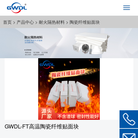
Toggl
navig
首页
>
产品中心
>
耐火隔热材料
>
陶瓷纤维贴面块
GWDL-FT高温陶瓷纤维贴面块