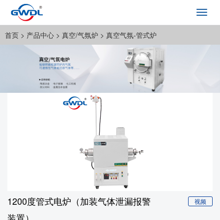
Toggl
navig
首页
>
产品中心
>
真空/气氛炉
>
真空气氛-管式炉
1200度管式电炉（加装气体泄漏报警
视频
装置）